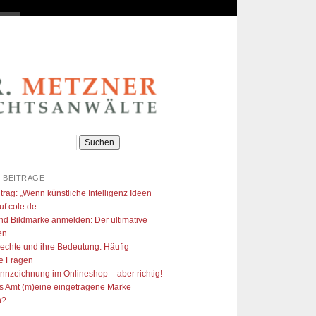
 BEITRÄGE
trag: „Wenn künstliche Intelligenz Ideen
uf cole.de​
nd Bildmarke anmelden: Der ultimative
en
echte und ihre Bedeutung: Häufig
te Fragen
ennzeichnung im Onlineshop – aber richtig!
s Amt (m)eine eingetragene Marke
n?