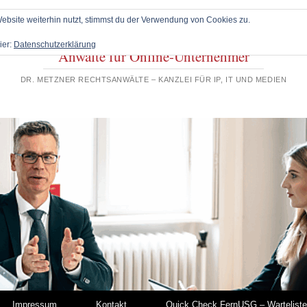
bsite weiterhin nutzt, stimmst du der Verwendung von Cookies zu.
ier:
Datenschutzerklärung
Anwälte für Online-Unternehmer
DR. METZNER RECHTSANWÄLTE – KANZLEI FÜR IP, IT UND MEDIEN
Impressum
Kontakt
Quick Check FernUSG – Warteliste