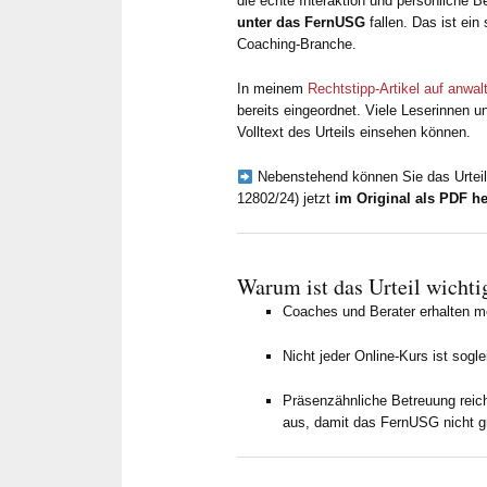
die echte Interaktion und persönliche B
unter das FernUSG
fallen. Das ist ein
Coaching-Branche.
In meinem
Rechtstipp-Artikel auf anwal
bereits eingeordnet. Viele Leserinnen u
Volltext des Urteils einsehen können.
Nebenstehend können Sie das Urteil
12802/24) jetzt
im Original als PDF he
Al
vor
Warum ist das Urteil wichti
Coaches und Berater erhalten m
Zuverläss
schnelle 
Nicht jeder Online-Kurs ist sogle
sind seit 
der Betreu
Präsenzähnliche Betreuung rei
Metzner un
aus, damit das FernUSG nicht gr
Herr Dr. M
allen rech