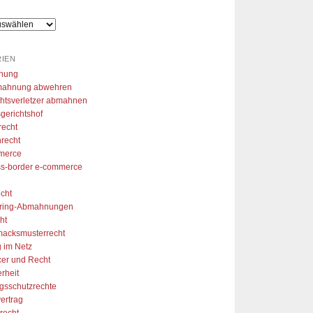
hlen. So konnte ich mir aus 
r Arbeitslosigkeit eine 
folgreiche Marke aufzubauen 
vielen Dank!
IEN
nung
ahnung abwehren
htsverletzer abmahnen
gerichtshof
recht
recht
merce
ss-border e-commerce
cht
aring-Abmahnungen
ht
acksmusterrecht
 im Netz
cer und Recht
erheit
gsschutzrechte
ertrag
recht