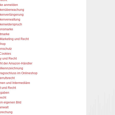
ke anmelden
kenüberwachung
kenverlängerung
kenverwaltung
kenwiderspruch
onsmarke
tmarke
-Marketing und Recht
shop
enschutz
Cookies
y und Recht
ht der Amazon-Händler
tilkennzeichnung
tragsschluss im Onlineshop
errufsrecht
rmen und Intermediäre
t und Recht
ngaben
recht
am eigenen Bild
anwalt
prechung