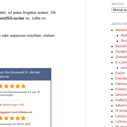
gibt uns immer eine 
umgesetzt. Seine Arbeit ist top, 
za
ARCHIV
und kompetente 
er erklärt alles genau und ist 
de
Archiv
ärkt, ist jedes Angebot anders. Ob
ung. Besonders 
sofort erreichbar, wenn man 
er
ernUSG-sicher
ist, sollte im
ir den 
seine Beratung braucht. Auch 
- 
KATEGOR
ierten Austausch 
sein Team arbeitet ordentlich 
Abmah
Abm
n oder anpassen möchten, stehen
sApp, wodurch wir 
und ist sehr zuvorkommend. 
Rec
oder innerhalb 
Ich kann seine Kanzlei nur von 
Bundes
age kompetentes 
ganzem Herzen empfehlen.
Design
Domain
erhalten. Wir können 
E-Com
walt und das Team 
cro
 Kanzlei sehr 
err Rechtsanwalt Dr. Michael
EuGH
etzner
!
Eventre
Filesh
Fotorec
urchschnittsbewertung 4,9 aus 30
Geschm
ewertungen
Haftung
Influen
lle Bewertungen (30)
IT-Sich
ngagiert und hilfsbereit
Leistun
Lizenzv
ewertung vom 09.03.2025
Marken