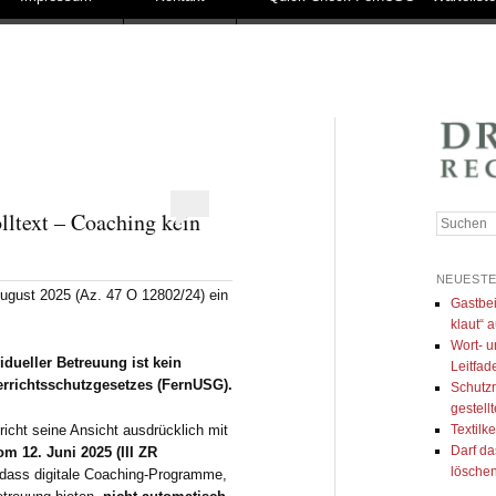
lltext – Coaching kein
Suchen
NEUESTE
ugust 2025 (Az. 47 O 12802/24) ein
Gastbei
klaut“ a
Wort- u
dueller Betreuung ist kein
Leitfad
errichtsschutzgesetzes (FernUSG).
Schutzr
gestell
Textilk
icht seine Ansicht ausdrücklich mit
Darf da
 12. Juni 2025 (III ZR
lösche
h, dass digitale Coaching-Programme,