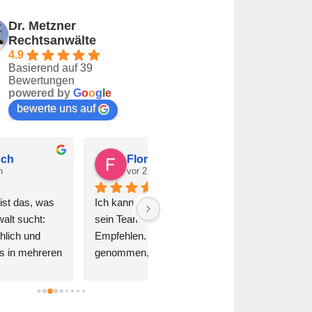
Dr. Metzner
Rechtsanwälte
4.9
Basierend auf 39
Bewertungen
powered by
G
o
o
g
l
e
bewerte uns auf
Florian Winter
Buket Mutlu
vor 2 Jahren
vor 2 Jahren
h kann Herr Metzner und 
Bester Rechtsanwalt. Löst 
ein Team nur wärmstens 
jeden Fall umgehend und zu 
pfehlen. Es wird sich Zeit 
unseren Gunsten. Auch das 
enommen, man wird super 
übermenschliche passt. Vielen 
raten und mir wurde die 
Dank
glichkeit gegeben meine 
arkenanmeldung in Raten zu 