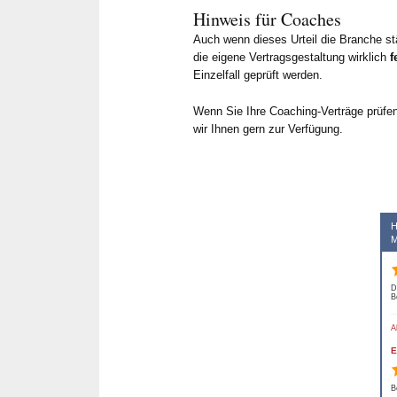
Seite und 
Hinweis für Coaches
schnelle 
Auch wenn dieses Urteil die Branche st
Einschätz
die eigene Vertragsgestaltung wirklich
f
schätzen w
Einzelfall geprüft werden.
unkompliz
Wenn Sie Ihre Coaching-Verträge prüfe
über What
wir Ihnen gern zur Verfügung.
taggleich 
weniger T
Feedback 
Beitrags-Navigation
ihn als An
aus seiner
H
M
empfehlen
D
B
A
E
B