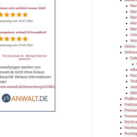
Mar
immt sich wirklich immer Zeit!
Mar
Mar
ewertung vom 10.07.2022
Mar
Mar
ompetent, schnell & freundlich!
Uni
Wor
ewertung vom 23.05.2022
Online
Online
Rechtsanwalt Dr. Michael Metzner
Dat
bewerten
ewertungen werden von
eBa
nwalt.de nicht ohne Anlass
Rec
berprüft. Weitere Informationen
Tex
nter
ww.anwalt.de/bewertungsrichtlinien
.
Ver
Wid
Plattfo
Podcas
Preisa
Presse
Recht 
Rechts
Rechts