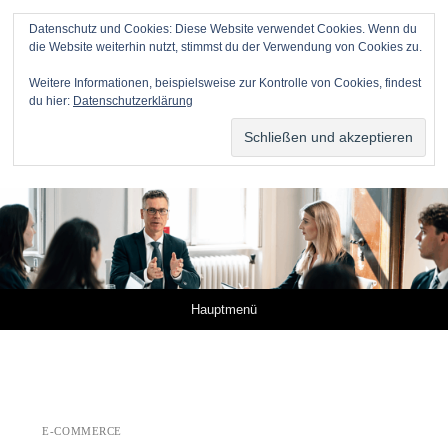
Datenschutz und Cookies: Diese Website verwendet Cookies. Wenn du
die Website weiterhin nutzt, stimmst du der Verwendung von Cookies zu.
Anwälte für Online-Unternehmer
Weitere Informationen, beispielsweise zur Kontrolle von Cookies, findest
du hier:
Datenschutzerklärung
DR. METZNER RECHTSANWÄLTE – KANZLEI FÜR IP,
IT UND MEDIEN
Springe zum Inhalt
Hauptmenü
E-COMMERCE