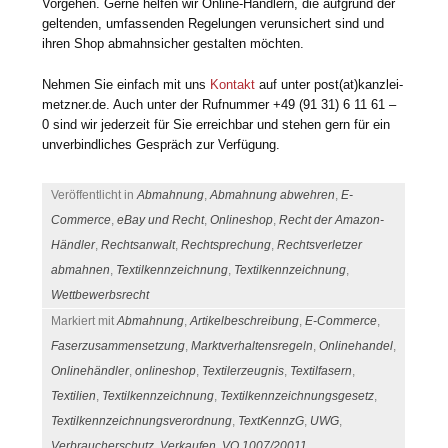
Vorgehen. Gerne helfen wir Online-Händlern, die aufgrund der
geltenden, umfassenden Regelungen verunsichert sind und
ihren Shop abmahnsicher gestalten möchten.
Nehmen Sie einfach mit uns
Kontakt
auf unter post(at)kanzlei-
metzner.de. Auch unter der Rufnummer +49 (91 31) 6 11 61 –
0 sind wir jederzeit für Sie erreichbar und stehen gern für ein
unverbindliches Gespräch zur Verfügung.
Veröffentlicht in
Abmahnung
,
Abmahnung abwehren
,
E-
Commerce
,
eBay und Recht
,
Onlineshop
,
Recht der Amazon-
Händler
,
Rechtsanwalt
,
Rechtsprechung
,
Rechtsverletzer
abmahnen
,
Textilkennzeichnung
,
Textilkennzeichnung
,
Wettbewerbsrecht
Markiert mit
Abmahnung
,
Artikelbeschreibung
,
E-Commerce
,
Faserzusammensetzung
,
Marktverhaltensregeln
,
Onlinehandel
,
Onlinehändler
,
onlineshop
,
Textilerzeugnis
,
Textilfasern
,
Textilien
,
Textilkennzeichnung
,
Textilkennzeichnungsgesetz
,
Textilkennzeichnungsverordnung
,
TextKennzG
,
UWG
,
Verbraucherschutz
,
Verkaufen
,
VO 1007/20011