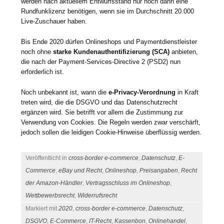
werden nach aktuellem Entwurfsstand nur noch dann eine
Rundfunklizenz benötigen, wenn sie im Durchschnitt 20.000
Live-Zuschauer haben.
Bis Ende 2020 dürfen Onlineshops und Paymentdienstleister
noch ohne
starke Kundenauthentifizierung (SCA)
anbieten,
die nach der Payment-Services-Directive 2 (PSD2) nun
erforderlich ist.
Noch unbekannt ist, wann die
e-Privacy-Verordnung
in Kraft
treten wird, die die DSGVO und das Datenschutzrecht
ergänzen wird. Sie betrifft vor allem die Zustimmung zur
Verwendung von Cookies. Die Regeln werden zwar verschärft,
jedoch sollen die leidigen Cookie-Hinweise überflüssig werden.
Veröffentlicht in
cross-border e-commerce
,
Datenschutz
,
E-
Commerce
,
eBay und Recht
,
Onlineshop
,
Preisangaben
,
Recht
der Amazon-Händler
,
Vertragsschluss im Onlineshop
,
Wettbewerbsrecht
,
Widerrufsrecht
Markiert mit
2020
,
cross-border e-commerce
,
Datenschutz
,
DSGVO
,
E-Commerce
,
IT-Recht
,
Kassenbon
,
Onlinehandel
,