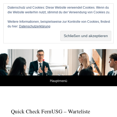
Datenschutz und Cookies: Diese Website verwendet Cookies. Wenn du
die Website weiterhin nutzt, stimmst du der Verwendung von Cookies zu.
Anwälte für Online-Unternehmer
Weitere Informationen, beispielsweise zur Kontrolle von Cookies, findest
du hier:
Datenschutzerklärung
DR. METZNER RECHTSANWÄLTE – KANZLEI FÜR IP,
IT UND MEDIEN
Springe zum Inhalt
Hauptmenü
Quick Check FernUSG – Warteliste