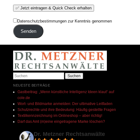
Datenschutzbestimmungen zur Kenntnis genommen
Senden
Suchen
NEUESTE BEITRÄGE
Gastbeitrag: „Wenn künstliche Intelligenz Ideen klaut“ auf
cole.de​
Wort- und Bildmarke anmelden: Der ultimative Leitfaden
Schutzrechte und ihre Bedeutung: Häufig gestellte Fragen
Textilkennzeichnung im Onlineshop – aber richtig!
Darf das Amt (m)eine eingetragene Marke löschen?
Dr. Metzner Rechtsanwälte