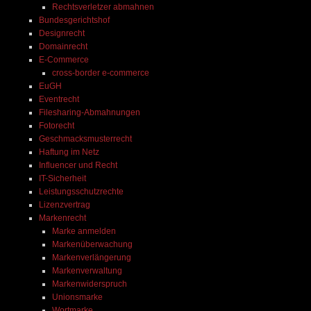
Rechtsverletzer abmahnen
 
Bundesgerichtshof
ei 
Designrecht
Domainrecht
E-Commerce
cross-border e-commerce
EuGH
Eventrecht
Filesharing-Abmahnungen
Fotorecht
Geschmacksmusterrecht
Haftung im Netz
Influencer und Recht
IT-Sicherheit
Leistungsschutzrechte
Lizenzvertrag
Markenrecht
Marke anmelden
Markenüberwachung
Markenverlängerung
Markenverwaltung
Markenwiderspruch
Unionsmarke
Wortmarke