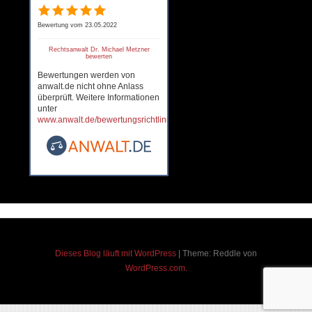
Bewertung vom 23.05.2022
Rechtsanwalt Dr. Michael Metzner
bewerten
Bewertungen werden von
anwalt.de nicht ohne Anlass
überprüft. Weitere Informationen
unter
www.anwalt.de/bewertungsrichtlinien
.
Dieses Blog läuft mit WordPress
|
Theme: Reddle von
WordPress.com
.