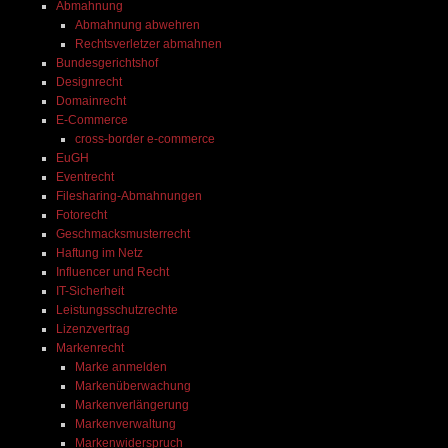
Abmahnung
Herzen empfehlen.
Abmahnung abwehren
Rechtsverletzer abmahnen
 
Bundesgerichtshof
ei 
Designrecht
Domainrecht
E-Commerce
cross-border e-commerce
EuGH
Eventrecht
Filesharing-Abmahnungen
Fotorecht
Geschmacksmusterrecht
Haftung im Netz
Influencer und Recht
IT-Sicherheit
Leistungsschutzrechte
Lizenzvertrag
Markenrecht
Marke anmelden
Markenüberwachung
Markenverlängerung
Markenverwaltung
Markenwiderspruch