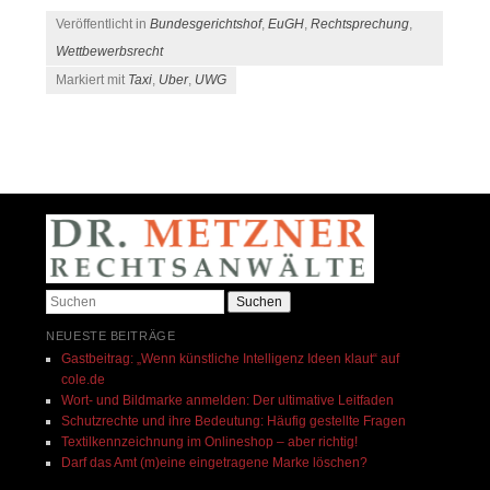
Veröffentlicht in
Bundesgerichtshof
,
EuGH
,
Rechtsprechung
,
Wettbewerbsrecht
Markiert mit
Taxi
,
Uber
,
UWG
Beitrags-Navigation
Suchen
NEUESTE BEITRÄGE
Gastbeitrag: „Wenn künstliche Intelligenz Ideen klaut“ auf
cole.de​
Wort- und Bildmarke anmelden: Der ultimative Leitfaden
Schutzrechte und ihre Bedeutung: Häufig gestellte Fragen
Textilkennzeichnung im Onlineshop – aber richtig!
Darf das Amt (m)eine eingetragene Marke löschen?