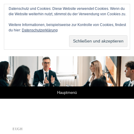
Datenschutz und Cookies: Diese Website verwendet Cookies. Wenn du
die Website weiterhin nutzt, stimmst du der Verwendung von Cookies zu.
Anwälte für Online-Unternehmer
Weitere Informationen, beispielsweise zur Kontrolle von Cookies, findest
du hier:
Datenschutzerklärung
DR. METZNER RECHTSANWÄLTE – KANZLEI FÜR IP,
IT UND MEDIEN
Springe zum Inhalt
Hauptmenü
EUGH