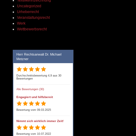
Textilkennzeichnung
Uncategorized
Urheberrecht
Veranstaltungsrecht
Werk
Wettbewerbsrecht
Herr Rechtsanwalt Dr. Michael
Metzner
Durchschnittsbewertung 4,9 aus 30
Bewertungen
Alle Bewertungen (30)
Engagiert und hilfsbereit
Bewertung vom 09.03.2025
Nimmt sich wirklich immer Zeit!
Bewertung vom 10.07.2022