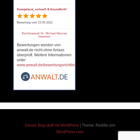
Kompetent, schnell & freundlich!
Bewertung vom 23.05.2022
Rechtsanwalt Dr. Michael Metzner
bewerten
Bewertungen werden von
anwalt.de nicht ohne Anlass
überprüft. Weitere Informationen
unter
www.anwalt.de/bewertungsrichtlinien
.
Dieses Blog läuft mit WordPress
|
Theme: Reddle von
WordPress.com
.