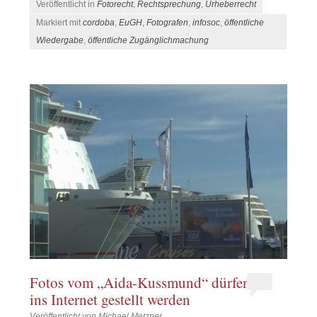
Veröffentlicht in
Fotorecht
,
Rechtsprechung
,
Urheberrecht
Markiert mit
cordoba
,
EuGH
,
Fotografen
,
infosoc
,
öffentliche
Wiedergabe
,
öffentliche Zugänglichmachung
Fotos vom „Aida-Kussmund“ dürfen
ins Internet gestellt werden
Veröffentlicht von
Michael Metzner