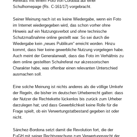
Referats mit einem Foto von Córdoba auf einer
Schulhomepage (Rs. C‑161/17) vorgebracht.
Seiner Meinung nach ist es keine Wiedergabe, wenn ein Foto
im Internet wiedergegeben wird, das schon vorher ohne
Hinweis auf ein Nutzungsverbot und ohne technische
Schutzmaßnahme online gestellt war. So sei durch die
Wiedergabe kein „neues Publikum“ erreicht worden. Hinzu
kommt, dass hier keine gewerbliche Nutzung vorgelegen habe.
Auch meint der Generalanwalt, dass das Foto im Verhältnis zu
dem online gestellten Schulreferat nur akzessorischen
Charakter habe, was offenbar einen relevanten Unterschied
ausmachen soll.
Eine solche Meinung ist nichts anderes als die völlige Umkehr
der Regeln, die bisher im deutschen Urheberrecht galten: dass
der Nutzer die Rechtekette lückenlos bis zurück zum Urheber
darzulegen hat; und dass Gewerblichkeit keine Rolle für die
Frage spielt, ob ein Verwertungstatbestand gegeben ist oder
nicht.
Sánchez-Bordona setzt damit die Revolution fort, die der
EuGH mit seiner Rechtsprechung zum Verwertungsrecht der