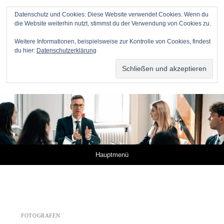
Datenschutz und Cookies: Diese Website verwendet Cookies. Wenn du
die Website weiterhin nutzt, stimmst du der Verwendung von Cookies zu.
Anwälte für Online-Unternehmer
Weitere Informationen, beispielsweise zur Kontrolle von Cookies, findest
du hier:
Datenschutzerklärung
DR. METZNER RECHTSANWÄLTE – KANZLEI FÜR IP,
IT UND MEDIEN
Springe zum Inhalt
Hauptmenü
FOTOGRAFEN