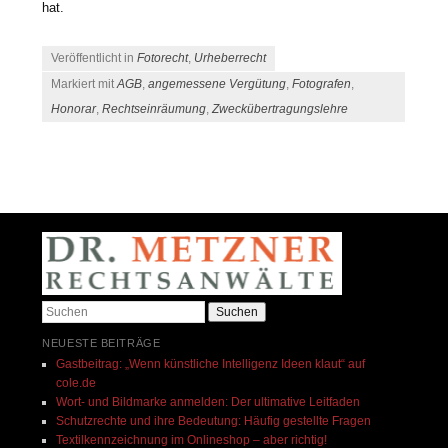
hat.
Veröffentlicht in
Fotorecht
,
Urheberrecht
Markiert mit
AGB
,
angemessene Vergütung
,
Fotografen
,
Honorar
,
Rechtseinräumung
,
Zweckübertragungslehre
Beitrags-Navigation
Suchen
NEUESTE BEITRÄGE
Gastbeitrag: „Wenn künstliche Intelligenz Ideen klaut“ auf
cole.de​
Wort- und Bildmarke anmelden: Der ultimative Leitfaden
Schutzrechte und ihre Bedeutung: Häufig gestellte Fragen
Textilkennzeichnung im Onlineshop – aber richtig!