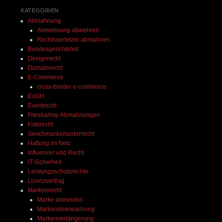
ordentlich und ist sehr zuvorkommend. Ich 
KATEGORIEN
 
kann seine Kanzlei nur von ganzem 
Abmahnung
Herzen empfehlen.
Abmahnung abwehren
Rechtsverletzer abmahnen
 
Bundesgerichtshof
ei 
Designrecht
Domainrecht
E-Commerce
cross-border e-commerce
EuGH
Eventrecht
Filesharing-Abmahnungen
Fotorecht
Geschmacksmusterrecht
Haftung im Netz
Influencer und Recht
IT-Sicherheit
Leistungsschutzrechte
Lizenzvertrag
Markenrecht
Marke anmelden
Markenüberwachung
Markenverlängerung