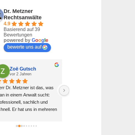
Dr. Metzner
Rechtsanwälte
4.9
Basierend auf 39
Bewertungen
powered by
G
o
o
g
l
e
bewerte uns auf
Florian Winter
Buket Mutlu
vor 2 Jahren
vor 2 Jahren
h kann Herr Metzner und 
Bester Rechtsanwalt. Löst 
ein Team nur wärmstens 
jeden Fall umgehend und zu 
pfehlen. Es wird sich Zeit 
unseren Gunsten. Auch das 
enommen, man wird super 
übermenschliche passt. Vielen 
raten und mir wurde die 
Dank
glichkeit gegeben meine 
arkenanmeldung in Raten zu 