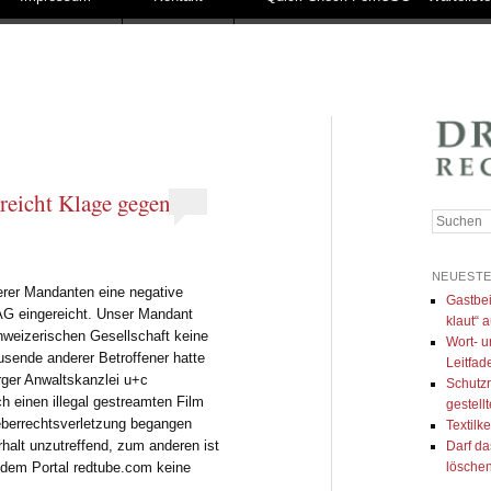
reicht Klage gegen
Suchen
NEUESTE
erer Mandanten eine negative
Gastbei
AG eingereicht. Unser Mandant
klaut“ a
hweizerischen Gesellschaft keine
Wort- u
sende anderer Betroffener hatte
Leitfad
ger Anwaltskanzlei u+c
Schutzr
ch einen illegal gestreamten Film
gestell
berrechtsverletzung begangen
Textilk
halt unzutreffend, zum anderen ist
Darf da
 dem Portal redtube.com keine
lösche