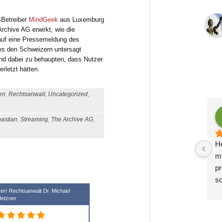
-Betreiber
MindGeek
aus Luxemburg
rchive AG erwirkt, wie die
auf eine Pressemeldung des
es den Schweizern untersagt
d dabei zu behaupten, dass Nutzer
rletzt hätten.
en
,
Rechtsanwalt
,
Uncategorized
,
ex Krauß
Zoë Gutsch
astian
,
Streaming
,
The Archive AG
,
 2 Jahren
vor 2 Jahren
ige, kompetente und 
Herr Dr. Metzner ist das, was 
Ic
RechtsberatungWir 
man in einem Anwalt sucht: 
s
einem halben Jahr in 
professionell, sachlich und 
Em
ung bei Herrn Dr. 
schnell. Er hat uns in mehreren 
g
d sehr zufrieden. 
Bereichen beraten und ein 
be
err Rechtsanwalt Dr. Michael
etzner
etzner steht uns in 
umfangreiches 
Mö
tlichen Themen zur 
Datenschutzprojekt mit uns 
M