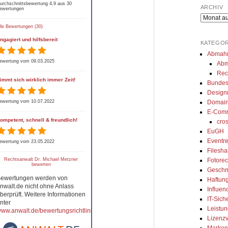
urchschnittsbewertung 4,9 aus 30
gibt uns immer eine 
umgesetzt. Seine Arbeit ist top, 
za
ARCHIV
ewertungen
und kompetente 
er erklärt alles genau und ist 
de
Archiv
lle Bewertungen (30)
ung. Besonders 
sofort erreichbar, wenn man 
er
ngagiert und hilfsbereit
ir den 
seine Beratung braucht. Auch 
- 
KATEGOR
ierten Austausch 
sein Team arbeitet ordentlich 
Abmah
ewertung vom 09.03.2025
Abm
sApp, wodurch wir 
und ist sehr zuvorkommend. 
Rec
oder innerhalb 
Ich kann seine Kanzlei nur von 
immt sich wirklich immer Zeit!
Bundes
age kompetentes 
ganzem Herzen empfehlen.
Design
ewertung vom 10.07.2022
Domain
erhalten. Wir können 
E-Com
walt und das Team 
ompetent, schnell & freundlich!
cro
 Kanzlei sehr 
EuGH
!
Eventre
ewertung vom 23.05.2022
Filesh
Rechtsanwalt Dr. Michael Metzner
Fotorec
bewerten
Geschm
ewertungen werden von
Haftung
nwalt.de nicht ohne Anlass
Influen
berprüft. Weitere Informationen
IT-Sich
nter
Leistun
ww.anwalt.de/bewertungsrichtlinien
.
Lizenzv
Marken