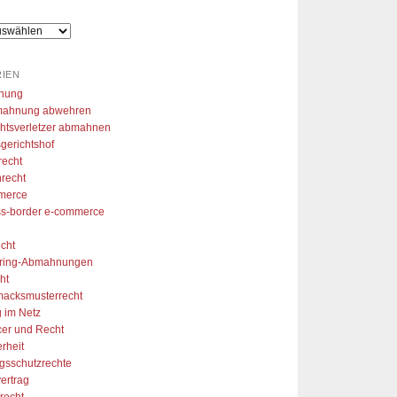
hlen. So konnte ich mir aus 
r Arbeitslosigkeit eine 
folgreiche Marke aufzubauen 
vielen Dank!
IEN
nung
ahnung abwehren
htsverletzer abmahnen
gerichtshof
recht
recht
merce
ss-border e-commerce
cht
aring-Abmahnungen
ht
acksmusterrecht
 im Netz
cer und Recht
erheit
gsschutzrechte
ertrag
recht