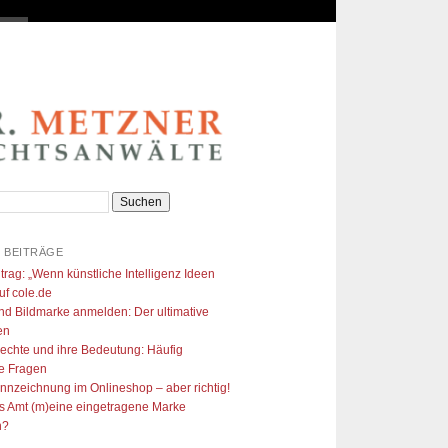
 BEITRÄGE
trag: „Wenn künstliche Intelligenz Ideen
uf cole.de​
nd Bildmarke anmelden: Der ultimative
en
echte und ihre Bedeutung: Häufig
te Fragen
ennzeichnung im Onlineshop – aber richtig!
s Amt (m)eine eingetragene Marke
n?