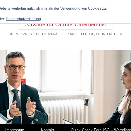
bsite weiterhin nutzt, stimmst du der Verwendung von Cookies zu.
ier:
Datenschutzerklärung
Anwälte für Online-Unternehmer
DR. METZNER RECHTSANWÄLTE – KANZLEI FÜR IP, IT UND MEDIEN
Impressum
Kontakt
Quick Check FernUSG – Warteliste