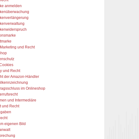
ke anmelden
kenüberwachung
kenverlängerung
kenverwaltung
kenwiderspruch
onsmarke
tmarke
-Marketing und Recht
shop
enschutz
Cookies
y und Recht
ht der Amazon-Händler
tilkennzeichnung
tragsschluss im Onlineshop
errufsrecht
rmen und Intermediäre
t und Recht
ngaben
recht
am eigenen Bild
anwalt
prechung