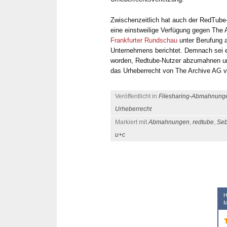
Zwischenzeitlich hat auch der RedTube
eine einstweilige Verfügung gegen The A
Frankfurter Rundschau
unter Berufung 
Unternehmens berichtet. Demnach sei 
worden, Redtube-Nutzer abzumahnen un
das Urheberrecht von The Archive AG ve
Veröffentlicht in
Filesharing-Abmahnung
Urheberrecht
Al
Markiert mit
Abmahnungen
,
redtube
,
Seb
vor
u+c
Zuverläss
schnelle 
sind seit 
Beitrags-Navigation
der Betreu
Metzner un
H
M
Herr Dr. M
allen rech