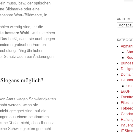
sein muss, bzw. der optischen
etzner steht uns in 
umfangreiches 
Mö
ine Bildmarke oder eine
tlichen Themen zur 
Datenschutzprojekt mit uns 
M
enannte Wort-/Bildmarke, in
gibt uns immer eine 
umgesetzt. Seine Arbeit ist top, 
za
ARCHIV
und kompetente 
er erklärt alles genau und ist 
de
Archiv
hlen wichtig sind, ist die
ung. Besonders 
sofort erreichbar, wenn man 
er
ie bessere Wahl
, weil sie einen
 Das heißt, dass sie auch gegen
ir den 
seine Beratung braucht. Auch 
- 
KATEGOR
anderen grafischen Formen
ierten Austausch 
sein Team arbeitet ordentlich 
Abmah
echslungsfähig ähnlichen
Abm
sApp, wodurch wir 
und ist sehr zuvorkommend. 
der Schutz auch bei Änderungen
Rec
oder innerhalb 
Ich kann seine Kanzlei nur von 
Bundes
age kompetentes 
ganzem Herzen empfehlen.
Design
Domain
erhalten. Wir können 
n Slogans möglich?
E-Com
walt und das Team 
cro
 Kanzlei sehr 
EuGH
!
Eventre
von Amts wegen Schwierigkeiten
Filesh
dhabt werden, wenn sie
Fotorec
icht geeignet sind, auf die
Geschm
tungen aus einem bestimmten
Haftung
 heißt das nicht, dass Ihnen z.
Influen
keine Schwierigkeiten gemacht
IT-Sich