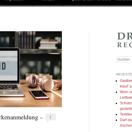
Suchen
NEUESTE
Gastbei
klaut“ a
Wort- u
Leitfad
Schutzr
gestell
Textilk
arkenanmeldung –
1
Darf da
lösche