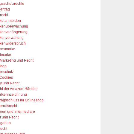
gsschutzrechte
ertrag
recht
ke anmelden
kenüberwachung
kenverlängerung
kenverwaltung
kenwiderspruch
onsmarke
tmarke
-Marketing und Recht
shop
enschutz
Cookies
y und Recht
ht der Amazon-Händler
tilkennzeichnung
tragsschluss im Onlineshop
errufsrecht
rmen und Intermediäre
t und Recht
ngaben
recht