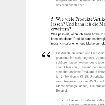
eingetragen sind, überwachen wir fü
des Markenschutzes.
5. Wie viele Produkte/Artik
lassen? Und kann ich die Ma
erweitern?
Was passiert, wenn ich einen Artikel z.
kann ich dieses Produkt dann nachträgli
muss ich dafür eine neue Marke anmel
Die Anzahl an Waren und Dienstleis
grundsätzlich nicht begrenzt. Je me
schützen lassen wollen, desto teue
spricht hier von „Klassen“, den sog
sind aber ähnliche Produkte in de
(z. B. Textilien in Kl. 25, Unterhalt
usw). Insgesamt gibt es 45 Nizza-K
Dienstleistungsklassen). Die amtli
Beispiel:
3 Klassen, DE-Marke: 290 €
3 Klassen, Unionsmarke (EU)