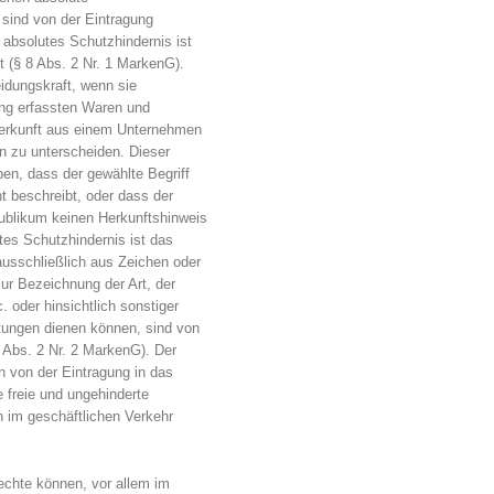
sind von der Eintragung
absolutes Schutzhindernis ist
 (§ 8 Abs. 2 Nr. 1 MarkenG).
eidungskraft, wenn sie
ung erfassten Waren und
 Herkunft aus einem Unternehmen
n zu unterscheiden. Dieser
en, dass der gewählte Begriff
ht beschreibt, oder dass der
Publikum keinen Herkunftshinweis
tes Schutzhindernis ist das
ausschließlich aus Zeichen oder
ur Bezeichnung der Art, der
 oder hinsichtlich sonstiger
tungen dienen können, sind von
 Abs. 2 Nr. 2 MarkenG). Der
 von der Eintragung in das
e freie und ungehinderte
im geschäftlichen Verkehr
Rechte können, vor allem im