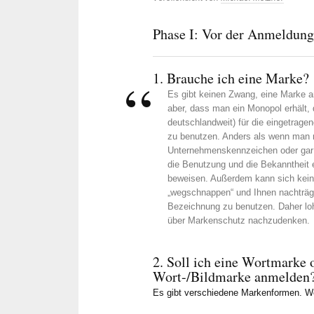
Phase I: Vor der Anmeldung
1. Brauche ich eine Marke?
Es gibt keinen Zwang, eine Marke an
aber, dass man ein Monopol erhält, 
deutschlandweit) für die eingetrage
zu benutzen. Anders als wenn man n
Unternehmenskennzeichen oder gar
die Benutzung und die Bekanntheit 
beweisen. Außerdem kann sich kein 
„wegschnappen“ und Ihnen nachträgl
Al
Bezeichnung zu benutzen. Daher loh
vor
über Markenschutz nachzudenken.
Zuverläss
schnelle 
2. Soll ich eine Wortmarke 
sind seit 
Wort-/Bildmarke anmelden
der Betreu
Es gibt verschiedene Markenformen. Wel
Metzner un