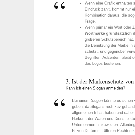
Wenn eine Grafik enthalten 
Herr Dr. M
Eindruck zählt, kommt nur e
allen rech
Kombination daraus, die sog
Seite und 
Frage.
schnelle 
Wenn primär ein Wort oder Za
Einschätz
Wortmarke grundsätzlich d
größeren Schutzbereich hat.
schätzen w
die Benutzung der Marke in 
unkompliz
schützt, und gegenüber verw
über What
Begriffen. Außerdem bleibt 
taggleich 
des Logos bestehen.
weniger T
Feedback 
3. Ist der Markenschutz vo
ihn als An
Kann ich einen Slogan anmelden?
aus seiner
empfehlen
Bei einem
Slogan
könnte es schon 
geben, da Slogans restriktiv gehan
allgemeinen Inhalt haben und daher n
Herkunft der Waren und Dienstleis
Unternehmen hinzuweisen. Allerdings
B. von Dritten mit älteren Rechten 