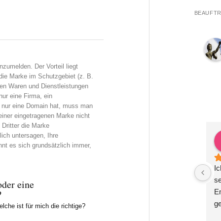
BEAUFTR
zumelden. Der Vorteil liegt
die Marke im Schutzgebiet (z. B.
nen Waren und Dienstleistungen
ur eine Firma, ein
 nur eine Domain hat, muss man
einer eingetragenen Marke nicht
Dritter die Marke
ich untersagen, Ihre
ex Krauß
Zoë Gutsch
nt es sich grundsätzlich immer,
 2 Jahren
vor 2 Jahren
ige, kompetente und 
Herr Dr. Metzner ist das, was 
Ic
RechtsberatungWir 
man in einem Anwalt sucht: 
s
oder eine
einem halben Jahr in 
professionell, sachlich und 
Em
?
ung bei Herrn Dr. 
schnell. Er hat uns in mehreren 
g
che ist für mich die richtige?
d sehr zufrieden. 
Bereichen beraten und ein 
be