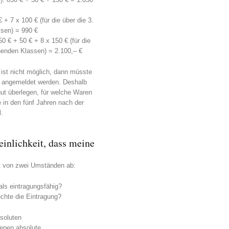
+ 7 x 100 € (für die über die 3.
sen) = 990 €
 € + 50 € + 8 x 150 € (für die
henden Klassen) = 2.100,– €
 ist nicht möglich, dann müsste
 angemeldet werden. Deshalb
gut überlegen, für welche Waren
 in den fünf Jahren nach der
l.
einlichkeit, dass meine
gt von zwei Umständen ab:
als eintragungsfähig?
echte die Eintragung?
soluten
denen absolute