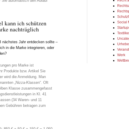
Recht 
r Sie automatisch den Ablauf
Rechts
Rechts
Schutzf
el kann ich schützen
Social
rke nachträglich
Startup
Textil
Uncate
B nächstes Jahr entdecken sollte –
Urhebe
ch in die Marke integrieren, oder
Veranst
den?
Werk
Wettbe
tungen pro Marke ist
hr Produkte bzw. Artikel Sie
rer wird die Anmeldung. Man
enannten „Nizza-Klassen“. Oft
rselben Klasse zusammengefasst
ungsdienstleistungen in Kl. 41
lassen (34 Waren- und 11
chen Gebühren betragen zum
,
: 850 € + 50 € + 150 € = 1.050