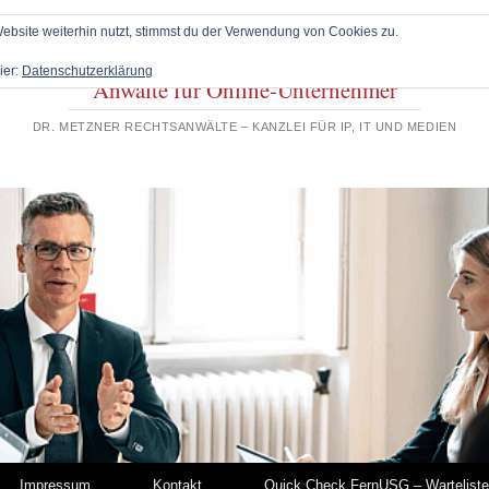
bsite weiterhin nutzt, stimmst du der Verwendung von Cookies zu.
ier:
Datenschutzerklärung
Anwälte für Online-Unternehmer
DR. METZNER RECHTSANWÄLTE – KANZLEI FÜR IP, IT UND MEDIEN
Impressum
Kontakt
Quick Check FernUSG – Warteliste