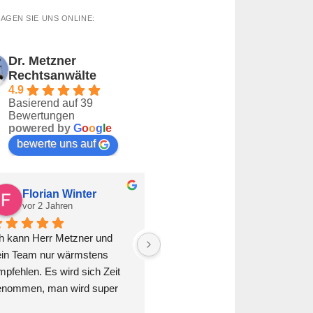
AGEN SIE UNS ONLINE:
Dr. Metzner
Rechtsanwälte
4.9
Basierend auf 39
Bewertungen
powered by
G
o
o
g
l
e
bewerte uns auf
Florian Winter
Buket Mutlu
vor 2 Jahren
vor 2 Jahren
h kann Herr Metzner und 
Bester Rechtsanwalt. Löst 
ein Team nur wärmstens 
jeden Fall umgehend und zu 
pfehlen. Es wird sich Zeit 
unseren Gunsten. Auch das 
enommen, man wird super 
übermenschliche passt. Vielen 
raten und mir wurde die 
Dank