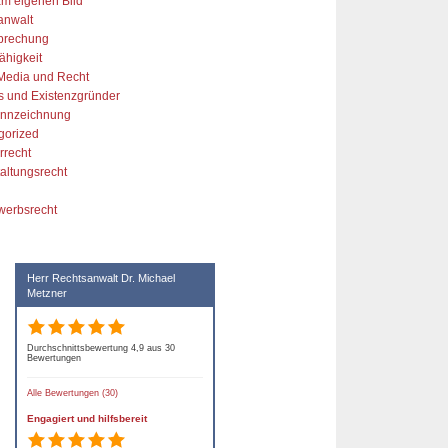
am eigenen Bild
anwalt
prechung
ähigkeit
 Media und Recht
s und Existenzgründer
kennzeichnung
gorized
rrecht
altungsrecht
werbsrecht
Herr Rechtsanwalt Dr. Michael
Metzner
Durchschnittsbewertung 4,9 aus 30
Bewertungen
Alle Bewertungen (30)
Engagiert und hilfsbereit