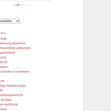
glichkeit gegeben meine 
arkenanmeldung in Raten zu 
hlen. So konnte ich mir aus 
r Arbeitslosigkeit eine 
folgreiche Marke aufzubauen 
vielen Dank!
IEN
nung
ahnung abwehren
htsverletzer abmahnen
gerichtshof
recht
recht
merce
ss-border e-commerce
cht
aring-Abmahnungen
ht
acksmusterrecht
 im Netz
cer und Recht
erheit