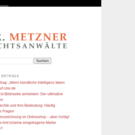
 BEITRÄGE
trag: „Wenn künstliche Intelligenz Ideen
uf cole.de​
nd Bildmarke anmelden: Der ultimative
en
echte und ihre Bedeutung: Häufig
te Fragen
ennzeichnung im Onlineshop – aber richtig!
s Amt (m)eine eingetragene Marke
n?