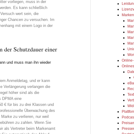
tter vorliegen, muss in der
Leistun
werden. Es kann schließlich
Lizenzv
ersuch wert sein, die
Marken
inger Chancen zu versuchen. Im
Mar
enhang mit einem Logo in der
Mar
Mar
Mar
Mar
um der Schutzdauer einer
Uni
Wor
Online
kann und muss man ihn wieder
Online
Dat
 dem Anmeldetag, und er kann
eBa
die Verlängerung verlangen die
Rec
gel höher sind als die
Tex
as DPMA eine
Ver
0 € für bis zu drei Klassen und
Wid
 professionelle Überwachung des
Plattfo
e Marke zu verlieren, nur weil
Podcas
gebühren zu zahlen. Wenn Sie
Preisa
ir als Vertreter beim Markenamt
Presse