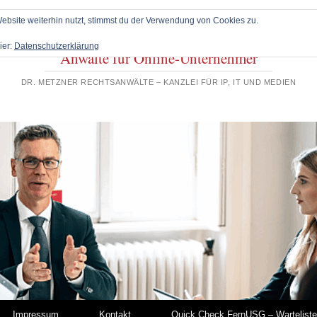
bsite weiterhin nutzt, stimmst du der Verwendung von Cookies zu.
ier:
Datenschutzerklärung
Anwälte für Online-Unternehmer
DR. METZNER RECHTSANWÄLTE – KANZLEI FÜR IP, IT UND MEDIEN
Impressum
Kontakt
Quick Check FernUSG – Warteliste