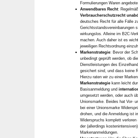
Formulierungen Waren angebote
Herr Dr. M
Anwendbares Recht
: Regelmäßi
allen rech
Verbraucherschutzrecht unabd
Seite und 
deutsches Recht für alle Fälle z
schnelle 
Gerichtsstandsvereinbarungen s
Einschätz
wirkungslos. Alleine im B2C-Ver
machen. Auch daher ist es wicht
schätzen w
jeweiligen Rechtsordnung einzuh
unkompliz
Markenstrategie
: Bevor der Sch
über What
unbedingt geprüft werden, ob die
taggleich 
Dienstleistungen des Einzelhand
weniger T
gesichert sind, und dass keine 
Hierzu raten wir zu einer Marke
Feedback 
Markenstrategie
kann leicht du
ihn als An
Basisanmeldung und
internati
aus seiner
umgesetzt werden, oder auch üb
empfehlen
Unionsmarke. Beides hat Vor- u
bei einer Unionsmarke Widerspr
drohen, und die Anmeldung ist im
Widerspruchs komplett verloren
der (allerdings kostenintensive
Markenanmeldungen.