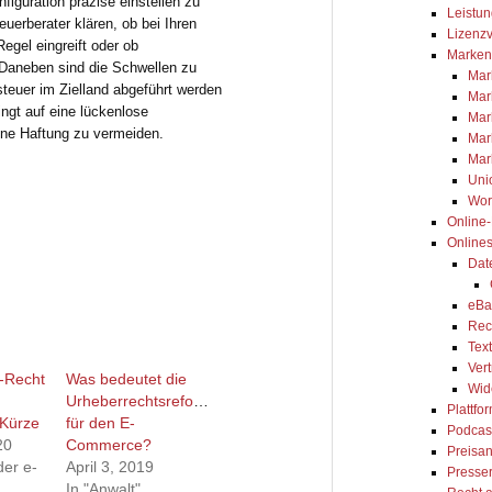
figuration präzise einstellen zu
Leistun
euerberater klären, ob bei Ihren
Lizenzv
Regel eingreift oder ob
Marken
Daneben sind die Schwellen zu
Mar
teuer im Zielland abgeführt werden
Mar
ngt auf eine lückenlose
Mar
ne Haftung zu vermeiden.
Mar
Mar
Uni
Wor
Online
Online
Dat
eBa
Rec
Tex
Ver
-Recht
Was bedeutet die
Wid
Urheberrechtsreform
Plattfo
 Kürze
für den E-
Podcas
20
Commerce?
Preisa
der e-
April 3, 2019
Presse
In "Anwalt"