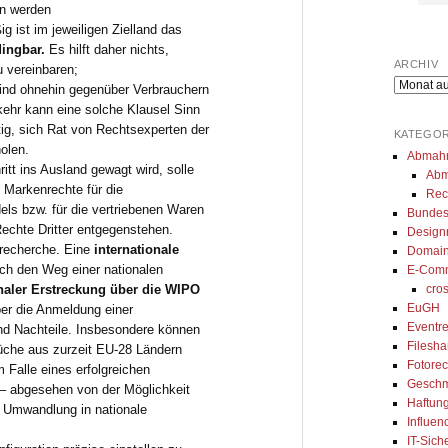
n werden
etzner steht uns in 
umfangreiches 
Mö
g ist im jeweiligen Zielland das
tlichen Themen zur 
Datenschutzprojekt mit uns 
M
ingbar.
Es hilft daher nichts,
gibt uns immer eine 
umgesetzt. Seine Arbeit ist top, 
za
ARCHIV
u vereinbaren;
und kompetente 
er erklärt alles genau und ist 
de
Archiv
ind ohnehin gegenüber Verbrauchern
ung. Besonders 
sofort erreichbar, wenn man 
er
kehr kann eine solche Klausel Sinn
ig, sich Rat von Rechtsexperten der
ir den 
seine Beratung braucht. Auch 
- 
KATEGOR
olen.
ierten Austausch 
sein Team arbeitet ordentlich 
Abmah
ritt ins Ausland gewagt wird, solle
Abm
sApp, wodurch wir 
und ist sehr zuvorkommend. 
 Markenrechte für die
Rec
oder innerhalb 
Ich kann seine Kanzlei nur von 
els bzw. für die vertriebenen Waren
Bundes
age kompetentes 
ganzem Herzen empfehlen.
Rechte Dritter entgegenstehen.
Design
nrecherche. Eine
internationale
Domain
erhalten. Wir können 
rch den Weg einer nationalen
E-Com
walt und das Team 
cro
onaler Erstreckung über die WIPO
 Kanzlei sehr 
EuGH
er die Anmeldung einer
!
Eventre
nd Nachteile. Insbesondere können
Filesh
üche aus zurzeit EU-28 Ländern
Fotorec
 Falle eines erfolgreichen
Geschm
 – abgesehen von der Möglichkeit
Haftung
n) Umwandlung in nationale
Influen
IT-Sich