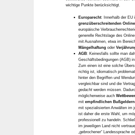
wichtige Punkte berücksichtigt.
Europarecht
: Innerhalb der EU 
grenzüberschreitenden Onlin
europäische Verbraucherrechteric
generelle Rechtslage des Online
mit Ausnahmen, etwa im Bereic
Mängelhaftung
oder
Verjähru
AGB
: Keinesfalls sollte man da
Geschäftsbedingungen (AGB) in
Zum einen ist eine solche Übers
richtig ist, idiomatisch problemat
hinter den Begriffen und Wendun
Al
vergleichbar sind und die Vert
vor
gedacht
werden müssen. Dadurc
möglicherweise auch
Wettbewer
mit
empfindlichen Bußgeldern
Zuverläss
mit spezialisierten Anwälten im
schnelle 
ist daher die erste Wahl, um mö
sind seit 
professionell zu handeln. Schlie
der Betreu
im jeweiligen Land nicht vertra
Metzner un
„gebrochener“ Landessprache od