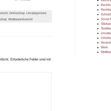
Recht 
Rechts
Rechts
nrecht
,
Onlineshop
,
Uncategorized
,
Schutzf
Social
eshop
,
Wettbewerbsrecht
Startup
Textil
Uncate
Urhebe
Veranst
Werk
Wettbe
tlicht.
Erforderliche Felder sind mit