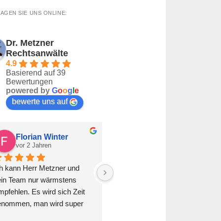
AGEN SIE UNS ONLINE:
Dr. Metzner
Rechtsanwälte
4.9
Basierend auf 39
Bewertungen
powered by
G
o
o
g
l
e
bewerte uns auf
Florian Winter
Buket Mutlu
vor 2 Jahren
vor 2 Jahren
h kann Herr Metzner und 
Bester Rechtsanwalt. Löst 
ein Team nur wärmstens 
jeden Fall umgehend und zu 
pfehlen. Es wird sich Zeit 
unseren Gunsten. Auch das 
enommen, man wird super 
übermenschliche passt. Vielen 
raten und mir wurde die 
Dank