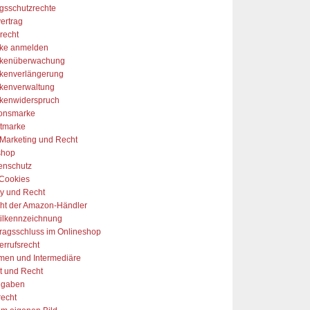
gsschutzrechte
ertrag
recht
ke anmelden
kenüberwachung
kenverlängerung
kenverwaltung
kenwiderspruch
onsmarke
tmarke
-Marketing und Recht
shop
enschutz
Cookies
y und Recht
ht der Amazon-Händler
tilkennzeichnung
tragsschluss im Onlineshop
errufsrecht
rmen und Intermediäre
t und Recht
ngaben
recht