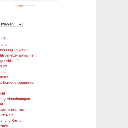
glichkeit gegeben meine 
arkenanmeldung in Raten zu 
hlen. So konnte ich mir aus 
r Arbeitslosigkeit eine 
folgreiche Marke aufzubauen 
vielen Dank!
IEN
nung
ahnung abwehren
htsverletzer abmahnen
gerichtshof
recht
recht
merce
ss-border e-commerce
cht
aring-Abmahnungen
ht
acksmusterrecht
 im Netz
cer und Recht
erheit