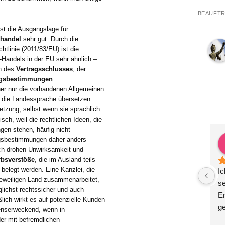
BEAUFTR
ist die Ausgangslage für
ehandel
sehr gut. Durch die
htlinie (2011/83/EU) ist die
-Handels in der EU sehr ähnlich –
h des
Vertragsschlusses
, der
ngsbestimmungen
.
her nur die vorhandenen Allgemeinen
 die Landessprache übersetzen.
etzung, selbst wenn sie sprachlich
isch, weil die rechtlichen Ideen, die
gen stehen, häufig nicht
ex Krauß
Zoë Gutsch
ragsbestimmungen daher anders
 2 Jahren
vor 2 Jahren
h drohen Unwirksamkeit und
bsverstöße
, die im Ausland teils
belegt werden. Eine Kanzlei, die
ige, kompetente und 
Herr Dr. Metzner ist das, was 
Ic
 jeweiligen Land zusammenarbeitet,
RechtsberatungWir 
man in einem Anwalt sucht: 
s
glichst rechtssicher und auch
einem halben Jahr in 
professionell, sachlich und 
Em
ßlich wirkt es auf potenzielle Kunden
ung bei Herrn Dr. 
schnell. Er hat uns in mehreren 
g
uenserweckend, wenn in
d sehr zufrieden. 
Bereichen beraten und ein 
be
er mit befremdlichen