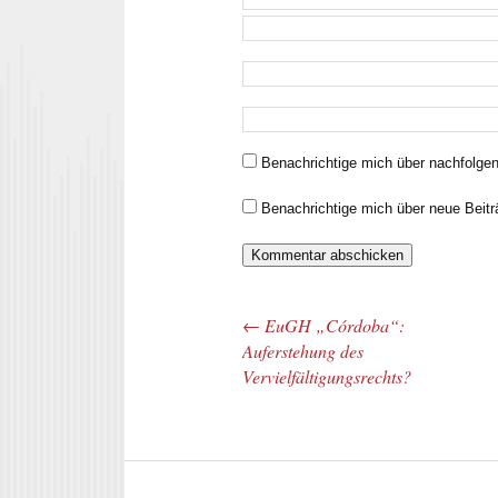
Benachrichtige mich über nachfolge
Benachrichtige mich über neue Beitr
←
EuGH „Córdoba“:
Beitrags-Navigation
Auferstehung des
Vervielfältigungsrechts?