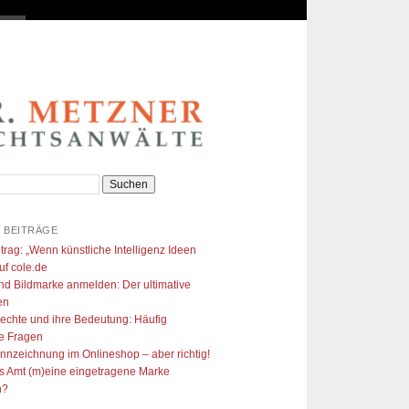
 BEITRÄGE
trag: „Wenn künstliche Intelligenz Ideen
uf cole.de​
nd Bildmarke anmelden: Der ultimative
en
echte und ihre Bedeutung: Häufig
te Fragen
ennzeichnung im Onlineshop – aber richtig!
s Amt (m)eine eingetragene Marke
n?