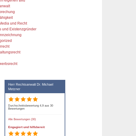
am eigenen Bild
anwalt
prechung
ähigkeit
 Media und Recht
s und Existenzgründer
kennzeichnung
gorized
rrecht
altungsrecht
werbsrecht
Herr Rechtsanwalt Dr. Michael
Metzner
Durchschnittsbewertung 4,9 aus 30
Bewertungen
Alle Bewertungen (30)
Engagiert und hilfsbereit