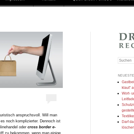
Suchen
NEUESTE
Gastbei
klaut“ a
Wort- u
Leitfad
Schutzr
gestell
juristisch anspruchsvoll. Will man
Textilk
 es noch komplizierter. Dennoch ist
Darf da
linehandel oder
cross border e-
lösche
 Griff zu bekommen, wenn man einige