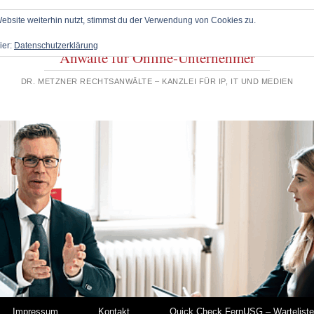
bsite weiterhin nutzt, stimmst du der Verwendung von Cookies zu.
ier:
Datenschutzerklärung
Anwälte für Online-Unternehmer
DR. METZNER RECHTSANWÄLTE – KANZLEI FÜR IP, IT UND MEDIEN
Impressum
Kontakt
Quick Check FernUSG – Warteliste