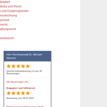
ähigkeit
 Media und Recht
s und Existenzgründer
kennzeichnung
gorized
rrecht
altungsrecht
werbsrecht
Herr Rechtsanwalt Dr. Michael
Metzner
Durchschnittsbewertung 4,9 aus 30
Bewertungen
Alle Bewertungen (30)
Engagiert und hilfsbereit
Bewertung vom 09.03.2025
Nimmt sich wirklich immer Zeit!