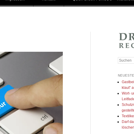
Suchen
NEUESTE
Gastbei
klaut“ a
Wort- u
Leitfad
Schutzr
gestell
Textilk
Darf da
lösche