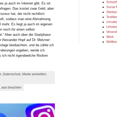
Schutzf
s ja auch im Internet gibt. Es ist
Social
efragen. Das kostet zwar Geld, aber
Startup
ozess hat, der nicht rechtlich
Textil
läuft, sodass man eine Abmahnung
Uncate
el mehr. Es liegt ja auch im eigenen
Urhebe
n noch für einen selbst
Veranst
t.“ Aber auch über die Startphase
Werk
r Alexander Hopf auf Dr. Metzner:
Wettbe
eslage beobachten, und da zähle ich
Änderungen ergeben, werde ich
s ich nicht irgendwelche Risiken
e
,
Datenschutz
,
Marke anmelden
,
,
was beachten