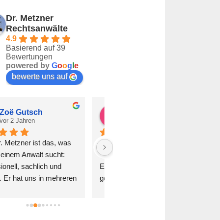
Dr. Metzner
Rechtsanwälte
4.9
Basierend auf 39
Bewertungen
powered by
G
o
o
g
l
e
bewerte uns auf
Florian Winter
Buket Mutlu
vor 2 Jahren
vor 2 Jahren
h kann Herr Metzner und 
Bester Rechtsanwalt. Löst 
ein Team nur wärmstens 
jeden Fall umgehend und zu 
pfehlen. Es wird sich Zeit 
unseren Gunsten. Auch das 
enommen, man wird super 
übermenschliche passt. Vielen 
raten und mir wurde die 
Dank
glichkeit gegeben meine 
arkenanmeldung in Raten zu 