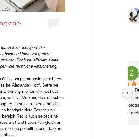
ung eines
at viel zu erledigen: die
e technische Umsetzung muss
muss her. Doch bei alledem sollte
den: die rechtliche Absicherung.
ex Krauß
Zoë Gutsch
 2 Jahren
vor 2 Jahren
 Onlineshops oft unsicher, gibt es
as bei Alexander Hopf, Betreiber
ige, kompetente und 
Herr Dr. Metzner ist das, was 
Ic
der Eröffnung meines Onlineshops
RechtsberatungWir 
man in einem Anwalt sucht: 
s
hr, weil Dr. Metzner, den ich schon
sagt er. In seinem Internethandel,
einem halben Jahr in 
professionell, sachlich und 
Em
t es handgefertigte Taschen zu
ung bei Herrn Dr. 
schnell. Er hat uns in mehreren 
g
eilbereich Recht auch selbst eine
d sehr zufrieden. 
Bereichen beraten und ein 
be
 Spezialist und habe mich gleich an
etzner steht uns in 
umfangreiches 
Mö
nze online gestellt haben, da er im
tlichen Themen zur 
Datenschutzprojekt mit uns 
M
zählt er.