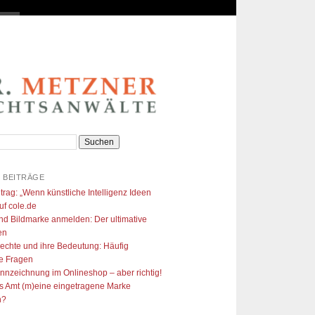
 BEITRÄGE
trag: „Wenn künstliche Intelligenz Ideen
uf cole.de​
nd Bildmarke anmelden: Der ultimative
en
echte und ihre Bedeutung: Häufig
te Fragen
ennzeichnung im Onlineshop – aber richtig!
s Amt (m)eine eingetragene Marke
n?