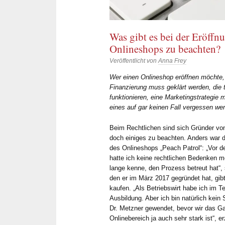
Was gibt es bei der Eröffn
Onlineshops zu beachten?
Veröffentlicht von
Anna Frey
Wer einen Onlineshop eröffnen möchte, h
Finanzierung muss geklärt werden, di
funktionieren, eine Marketingstrategie 
eines auf gar keinen Fall vergessen wer
Al
vor
Beim Rechtlichen sind sich Gründer von
doch einiges zu beachten. Anders war d
Zuverläss
des Onlineshops „Peach Patrol“: „Vor 
schnelle 
hatte ich keine rechtlichen Bedenken me
lange kenne, den Prozess betreut hat“, 
sind seit 
den er im März 2017 gegründet hat, gib
der Betreu
kaufen. „Als Betriebswirt habe ich im T
Metzner un
Ausbildung. Aber ich bin natürlich kein
Herr Dr. M
Dr. Metzner gewendet, bevor wir das Ga
allen rech
Onlinebereich ja auch sehr stark ist“, er