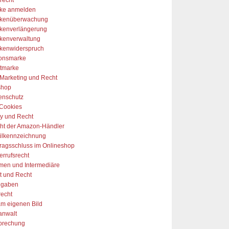
ke anmelden
kenüberwachung
kenverlängerung
kenverwaltung
kenwiderspruch
onsmarke
tmarke
-Marketing und Recht
shop
enschutz
Cookies
y und Recht
ht der Amazon-Händler
tilkennzeichnung
tragsschluss im Onlineshop
errufsrecht
rmen und Intermediäre
t und Recht
ngaben
recht
am eigenen Bild
anwalt
prechung