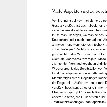
Seite und 
schnelle 
Viele Aspekte sind zu beach
Einschätz
schätzen w
Vor Eröffnung vollkommen sicher zu se
unkompliz
Gesetz verstößt, ist auch absolut empfe
verschiedene Aspekte zu beachten, wie 
über What
muss man überlegen, wo man seinen Sho
taggleich 
Deutschland oder auch international. 
weniger T
anmelden, und wenn die technische Pla
Feedback 
schon loslegen.“ Rechtlich gibt es aber
ihn als An
ganz wichtig, das Wettbewerbsrecht zu b
allem die Marktverhaltensregeln. Diese
aus seiner
zwingenden Verbraucherschutzrichtlinie
empfehlen
Widerrufsrecht, das Bereitstellen von V
Inhalt der allgemeinen Geschäftsbeding
Nichtbefolgen dieser Regelungen könn
die Folge sein. „Außerdem muss man Da
verstärkt beachten, da es eine immer 
Überwachungen gibt.“ Je nach Branche 
andere Gesetze, die zu beachten sind, 
Textilkennzeichnungen, oder spezielle 