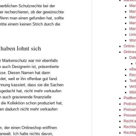
Mar
werblichen Schutzrechte bei der
Mar
er recherchieren, ob der gewünschte
Mar
„Wenn man einen gefunden hat, sollte
Mar
itte einem keinen Strich durch die
Mar
Uni
Wor
Online
haben lohnt sich
Online
Dat
r Markenschutz war mir ebenfalls
 auch Designerin ist, präsentierte
eBa
sse. Diesen Namen hat dann
Rec
t, weil er ihn offenbar gut fand.
Tex
hnung kassiert, dass sie die Sachen
Ver
sgedacht hat, nicht mehr verkaufen
Wid
nn auch gravierende finanzielle
Plattfo
ie Kollektion schon produziert hat,
Podcas
en dadurch nicht mehr verkaufen
Preisa
Presse
Recht 
Rechts
m, der einen Onlineshop eröffnen
Rechts
anwalt. Ich halte nichts davon,