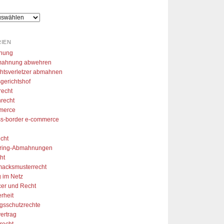
hlen. So konnte ich mir aus 
r Arbeitslosigkeit eine 
folgreiche Marke aufzubauen 
vielen Dank!
IEN
nung
ahnung abwehren
htsverletzer abmahnen
gerichtshof
recht
recht
merce
ss-border e-commerce
cht
aring-Abmahnungen
ht
acksmusterrecht
 im Netz
cer und Recht
erheit
gsschutzrechte
ertrag
recht