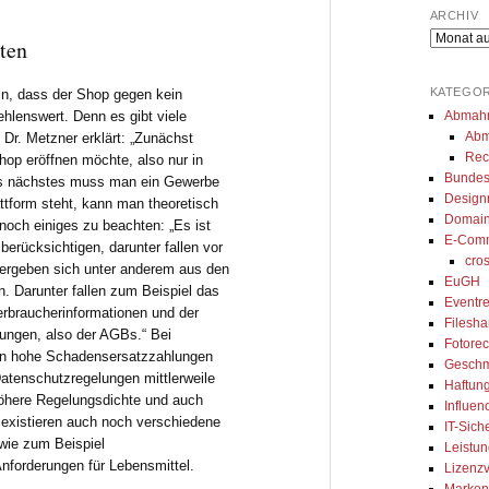
gibt uns immer eine 
umgesetzt. Seine Arbeit ist top, 
za
ARCHIV
und kompetente 
er erklärt alles genau und ist 
de
Archiv
ten
ung. Besonders 
sofort erreichbar, wenn man 
er
ir den 
seine Beratung braucht. Auch 
- 
KATEGOR
in, dass der Shop gegen kein
ierten Austausch 
sein Team arbeitet ordentlich 
Abmah
hlenswert. Denn es gibt viele
Abm
Dr. Metzner erklärt: „Zunächst
sApp, wodurch wir 
und ist sehr zuvorkommend. 
Rec
p eröffnen möchte, also nur in
oder innerhalb 
Ich kann seine Kanzlei nur von 
Bundes
Als nächstes muss man ein Gewerbe
age kompetentes 
ganzem Herzen empfehlen.
Design
ttform steht, kann man theoretisch
Domain
erhalten. Wir können 
 noch einiges zu beachten: „Es ist
E-Com
walt und das Team 
erücksichtigen, darunter fallen vor
cro
 ergeben sich unter anderem aus den
 Kanzlei sehr 
EuGH
n. Darunter fallen zum Beispiel das
!
Eventre
erbraucherinformationen und der
Filesh
ungen, also der AGBs.“ Bei
Fotorec
en hohe Schadensersatzzahlungen
Geschm
tenschutzregelungen mittlerweile
Haftung
höhere Regelungsdichte und auch
Influen
existieren auch noch verschiedene
IT-Sich
wie zum Beispiel
Leistun
Anforderungen für Lebensmittel.
Lizenzv
Marken