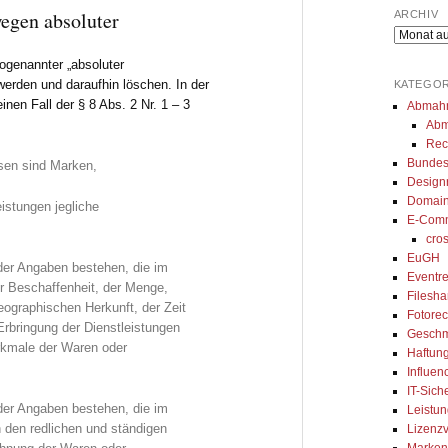
gibt uns immer eine 
umgesetzt. Seine Arbeit ist top, 
za
egen absoluter
ARCHIV
und kompetente 
er erklärt alles genau und ist 
de
Archiv
ung. Besonders 
sofort erreichbar, wenn man 
er
genannter „absoluter
ir den 
seine Beratung braucht. Auch 
- 
 werden und daraufhin löschen. In der
KATEGOR
inen Fall der § 8 Abs. 2 Nr. 1 – 3
ierten Austausch 
sein Team arbeitet ordentlich 
Abmah
Abm
sApp, wodurch wir 
und ist sehr zuvorkommend. 
Rec
oder innerhalb 
Ich kann seine Kanzlei nur von 
Bundes
sen sind Marken,
age kompetentes 
ganzem Herzen empfehlen.
Design
Domain
erhalten. Wir können 
eistungen jegliche
E-Com
walt und das Team 
cro
 Kanzlei sehr 
EuGH
oder Angaben bestehen, die im
!
Eventre
er Beschaffenheit, der Menge,
Filesh
ographischen Herkunft, der Zeit
Fotorec
Erbringung der Dienstleistungen
Geschm
rkmale der Waren oder
Haftung
Influen
IT-Sich
oder Angaben bestehen, die im
Leistun
 den redlichen und ständigen
Lizenzv
Marken