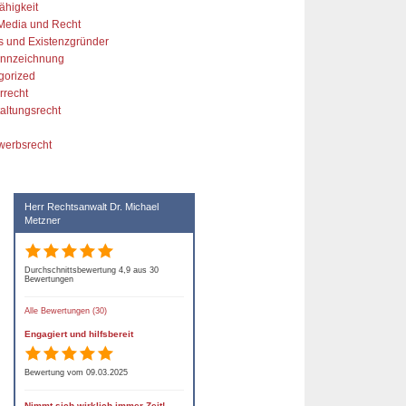
ähigkeit
 Media und Recht
s und Existenzgründer
kennzeichnung
gorized
rrecht
altungsrecht
werbsrecht
Herr Rechtsanwalt Dr. Michael
Metzner
Durchschnittsbewertung 4,9 aus 30
Bewertungen
Alle Bewertungen (30)
Engagiert und hilfsbereit
Bewertung vom 09.03.2025
Nimmt sich wirklich immer Zeit!