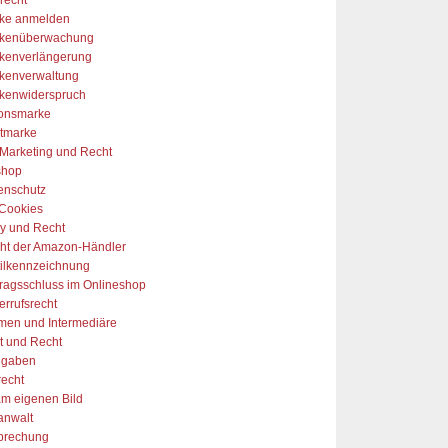
ke anmelden
kenüberwachung
kenverlängerung
kenverwaltung
kenwiderspruch
onsmarke
tmarke
-Marketing und Recht
shop
enschutz
Cookies
y und Recht
ht der Amazon-Händler
tilkennzeichnung
tragsschluss im Onlineshop
errufsrecht
rmen und Intermediäre
t und Recht
ngaben
recht
am eigenen Bild
anwalt
prechung