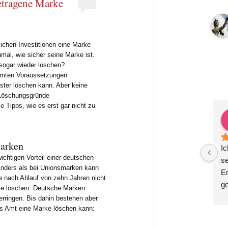
etragene Marke
lichen Investitionen eine Marke
inmal, wie sicher seine Marke ist.
ogar wieder löschen?
immten Voraussetzungen
ster löschen kann. Aber keine
 Löschungsgründe
 Tipps, wie es erst gar nicht zu
ex Krauß
Zoë Gutsch
 2 Jahren
vor 2 Jahren
Marken
ige, kompetente und 
Herr Dr. Metzner ist das, was 
Ic
ichtigen Vorteil einer deutschen
RechtsberatungWir 
man in einem Anwalt sucht: 
s
Anders als bei Unionsmarken kann
einem halben Jahr in 
professionell, sachlich und 
Em
 nach Ablauf von zehn Jahren nicht
ung bei Herrn Dr. 
schnell. Er hat uns in mehreren 
g
se löschen. Deutsche Marken
d sehr zufrieden. 
Bereichen beraten und ein 
be
rringen. Bis dahin bestehen aber
as Amt eine Marke löschen kann:
etzner steht uns in 
umfangreiches 
Mö
tlichen Themen zur 
Datenschutzprojekt mit uns 
M