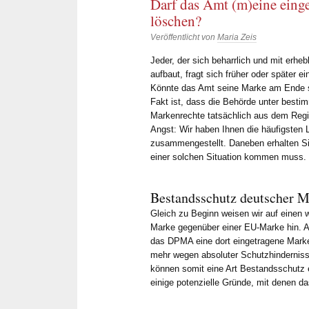
Darf das Amt (m)eine eing
löschen?
Veröffentlicht von
Maria Zeis
Jeder, der sich beharrlich und mit erheb
aufbaut, fragt sich früher oder später e
Könnte das Amt seine Marke am Ende s
Fakt ist, dass die Behörde unter best
Markenrechte tatsächlich aus dem Regi
Angst: Wir haben Ihnen die häufigsten
zusammengestellt. Daneben erhalten Sie
Al
einer solchen Situation kommen muss.
vor
Bestandsschutz deutscher 
Zuverläss
Gleich zu Beginn weisen wir auf einen w
schnelle 
Marke gegenüber einer EU-Marke hin. 
sind seit 
das DPMA eine dort eingetragene Marke
der Betreu
mehr wegen absoluter Schutzhindernis
Metzner un
können somit eine Art Bestandsschutz e
einige potenzielle Gründe, mit denen d
Herr Dr. M
allen rech