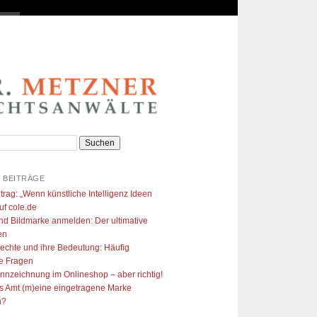
 BEITRÄGE
trag: „Wenn künstliche Intelligenz Ideen
uf cole.de​
nd Bildmarke anmelden: Der ultimative
en
echte und ihre Bedeutung: Häufig
te Fragen
ennzeichnung im Onlineshop – aber richtig!
s Amt (m)eine eingetragene Marke
n?