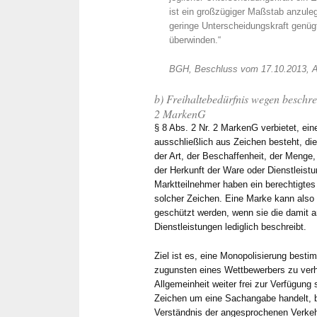
ist ein großzügiger Maßstab anzule
geringe Unterscheidungskraft genüg
überwinden.“
BGH, Beschluss vom 17.10.2013, Az. 
b) Freihaltebedürfnis wegen beschr
2 MarkenG
§ 8 Abs. 2 Nr. 2 MarkenG verbietet, ein
ausschließlich aus Zeichen besteht, di
der Art, der Beschaffenheit, der Meng
der Herkunft der Ware oder Dienstleist
Marktteilnehmer haben ein berechtigtes
solcher Zeichen. Eine Marke kann also 
geschützt werden, wenn sie die damit
Dienstleistungen lediglich beschreibt.
Ziel ist es, eine Monopolisierung best
zugunsten eines Wettbewerbers zu verhi
Allgemeinheit weiter frei zur Verfügung
Zeichen um eine Sachangabe handelt, 
Verständnis der angesprochenen Verkeh