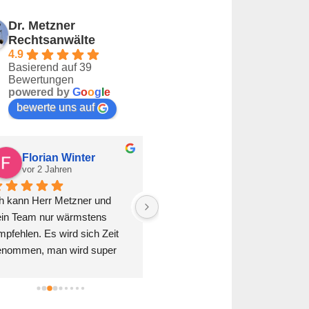
Dr. Metzner
Rechtsanwälte
4.9
Basierend auf 39
Bewertungen
powered by
G
o
o
g
l
e
bewerte uns auf
Florian Winter
Buket Mutlu
vor 2 Jahren
vor 2 Jahren
h kann Herr Metzner und 
Bester Rechtsanwalt. Löst 
ein Team nur wärmstens 
jeden Fall umgehend und zu 
pfehlen. Es wird sich Zeit 
unseren Gunsten. Auch das 
enommen, man wird super 
übermenschliche passt. Vielen 
raten und mir wurde die 
Dank
glichkeit gegeben meine 
arkenanmeldung in Raten zu 