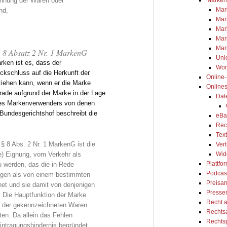
chnung der Waren oder
Mar
nd,
Mar
Mar
Mar
Mar
§ 8 Absatz 2 Nr. 1 MarkenG
Uni
rken ist es, dass der
Wor
kschluss auf die Herkunft der
Online
ziehen kann, wenn er die Marke
Online
erade aufgrund der Marke in der Lage
Dat
 des Markenverwenders von denen
 Bundesgerichtshof beschreibt die
eBa
Rec
Tex
§ 8 Abs. 2 Nr. 1 MarkenG ist die
Ver
e) Eignung, vom Verkehr als
Wid
Plattfo
u werden, das die in Rede
Podcas
ngen als von einem bestimmten
Preisa
t und sie damit von denjenigen
Presse
 Die Hauptfunktion der Marke
Recht 
ät der gekennzeichneten Waren
Rechts
ten. Da allein das Fehlen
Rechts
Eintragungshindernis begründet,