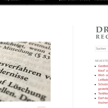
Suchen
NEUESTE
Gastbei
klaut“ a
Wort- u
Leitfad
Schutzr
gestell
Textilk
Darf da
lösche