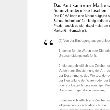
Seite und 
Das Amt kann eine Marke w
schnelle 
Schutzhindernisse löschen
Einschätz
Das DPMA kann eine Marke aufgrund so
schätzen w
Schutzhindernisse“ für nichtig erklären
Praxis handelt es sich dabei meist um e
unkompliz
MarkenG. Hiernach gilt:
über What
taggleich 
(2) Von der Eintragung ausgeschlos
weniger T
Feedback 
1. denen für die Waren oder Dienstl
ihn als An
Unterscheidungskraft fehlt,
aus seiner
2. die ausschließlich aus Zeichen 
empfehlen
Verkehr zur Bezeichnung der Art, d
der Bestimmung, des Wertes, der ge
der Herstellung der Waren oder der 
oder zur Bezeichnung sonstiger Me
Dienstleistungen dienen können,
3. die ausschließlich aus Zeichen 
allgemeinen Sprachgebrauch oder in