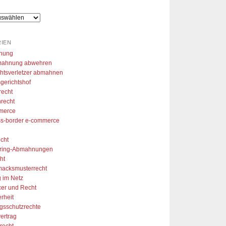
hlen. So konnte ich mir aus 
r Arbeitslosigkeit eine 
folgreiche Marke aufzubauen 
vielen Dank!
IEN
nung
ahnung abwehren
htsverletzer abmahnen
gerichtshof
recht
recht
merce
ss-border e-commerce
cht
aring-Abmahnungen
ht
acksmusterrecht
 im Netz
cer und Recht
erheit
gsschutzrechte
ertrag
recht