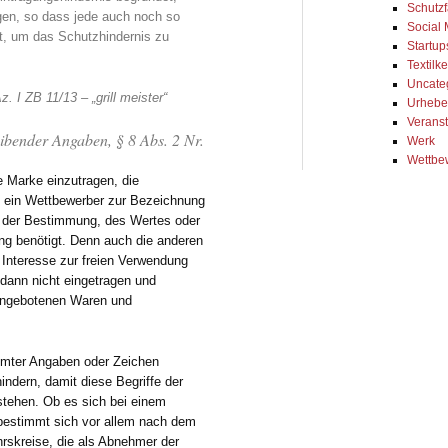
Schutzf
gen, so dass jede auch noch so
Social
t, um das Schutzhindernis zu
Startup
Textil
Uncate
I ZB 11/13 – „grill meister“
Urhebe
Veranst
eibender Angaben, § 8 Abs. 2 Nr.
Werk
Wettbe
e Marke einzutragen, die
e ein Wettbewerber zur Bezeichnung
e, der Bestimmung, des Wertes oder
ung benötigt. Denn auch die anderen
 Interesse zur freien Verwendung
dann nicht eingetragen und
 angebotenen Waren und
immter Angaben oder Zeichen
ndern, damit diese Begriffe der
 stehen. Ob es sich bei einem
bestimmt sich vor allem nach dem
rskreise, die als Abnehmer der