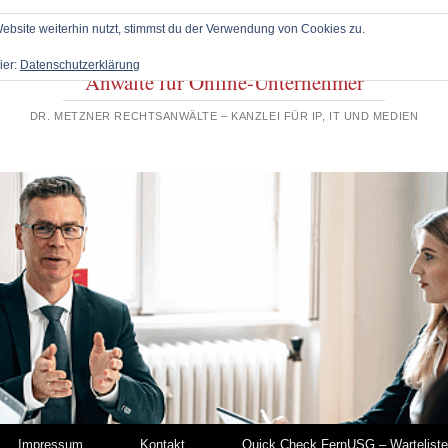
bsite weiterhin nutzt, stimmst du der Verwendung von Cookies zu.
ier:
Datenschutzerklärung
Anwälte für Online-Unternehmer
DR. METZNER RECHTSANWÄLTE – KANZLEI FÜR IP, IT UND MEDIEN
Impressum
Kontakt
Quick Check FernUSG – Warteliste