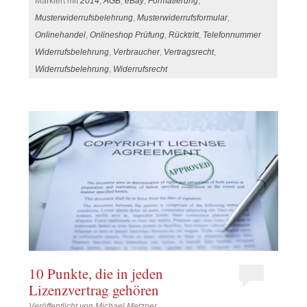
Markiert mit
2014
,
AGB
,
eBay
,
Formatierung
,
Musterwiderrufsbelehrung
,
Musterwiderrufsformular
,
Onlinehandel
,
Onlineshop Prüfung
,
Rücktritt
,
Telefonnummer
Widerrufsbelehrung
,
Verbraucher
,
Vertragsrecht
,
Widerrufsbelehrung
,
Widerrufsrecht
10 Punkte, die in jeden
Lizenzvertrag gehören
Veröffentlicht von
Michael Metzner