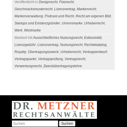
Veröffentlicht in
Designrecht
,
Fotorecht
,
Geschmacksmusterrecht
,
Lizenzvertrag
,
Markenrecht
,
Markenverwaltung
,
Podcast und Recht
,
Recht am eigenen Bild
,
Startups und Existenzgründer
,
Unionsmarke
,
Urheberrecht
,
Werk
,
Wortmarke
Markiert mit
Ausschließliches Nutzungsrecht
,
Exklusivität
,
Lizenzgebühr
,
Lizenzvertrag
,
Nutzungsrecht
,
Rechtekatalog
,
Royalty
,
Übertragungszweck
,
Urheberrecht
,
Vertragsentwurf
,
Vertragspartei
,
Vertragsprüfung
,
Vertragsrecht
,
Verwertungsrecht
,
Zweckübertragungslehre
Beitrags-Navigation
Suchen