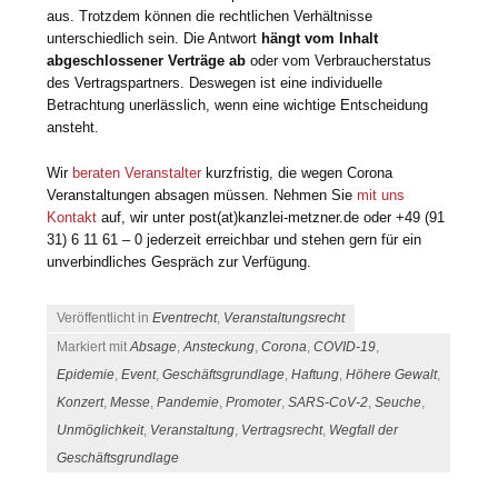
aus. Trotzdem können die rechtlichen Verhältnisse
unterschiedlich sein. Die Antwort
hängt vom Inhalt
abgeschlossener Verträge ab
oder vom Verbraucherstatus
des Vertragspartners. Deswegen ist eine individuelle
Betrachtung unerlässlich, wenn eine wichtige Entscheidung
ansteht.
Wir
beraten Veranstalter
kurzfristig, die wegen Corona
Veranstaltungen absagen müssen. Nehmen Sie
mit uns
Kontakt
auf, wir unter post(at)kanzlei-metzner.de oder +49 (91
31) 6 11 61 – 0 jederzeit erreichbar und stehen gern für ein
unverbindliches Gespräch zur Verfügung.
Veröffentlicht in
Eventrecht
,
Veranstaltungsrecht
Markiert mit
Absage
,
Ansteckung
,
Corona
,
COVID-19
,
Epidemie
,
Event
,
Geschäftsgrundlage
,
Haftung
,
Höhere Gewalt
,
Konzert
,
Messe
,
Pandemie
,
Promoter
,
SARS-CoV-2
,
Seuche
,
Unmöglichkeit
,
Veranstaltung
,
Vertragsrecht
,
Wegfall der
Geschäftsgrundlage