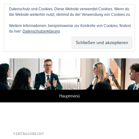
Datenschutz und Cookies: Diese Website verwendet Cookies. Wenn du
die Website weiterhin nutzt, stimmst du der Verwendung von Cookies zu.
Anwälte für Online-Unternehmer
Weitere Informationen, beispielsweise zur Kontrolle von Cookies, findest
du hier:
Datenschutzerklärung
DR. METZNER RECHTSANWÄLTE – KANZLEI FÜR IP,
IT UND MEDIEN
Springe zum Inhalt
Hauptmenü
VERTRAGSRECHT