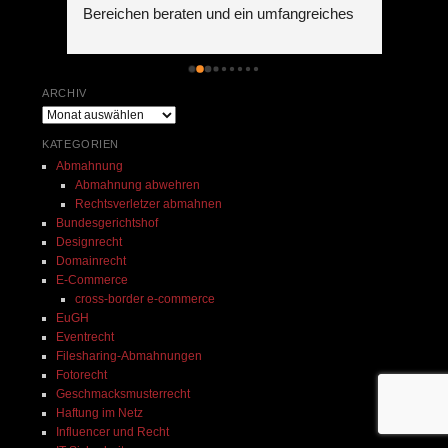
Bereichen beraten und ein umfangreiches 
mir w
Datenschutzprojekt mit uns umgesetzt. 
Marke
eine 
Seine Arbeit ist top, er erklärt alles genau 
konnt
. 
und ist sofort erreichbar, wenn man seine 
erfol
ARCHIV
Beratung braucht. Auch sein Team arbeitet 
Dank
Archiv
ordentlich und ist sehr zuvorkommend. Ich 
KATEGORIEN
 
kann seine Kanzlei nur von ganzem 
Abmahnung
Herzen empfehlen.
Abmahnung abwehren
Rechtsverletzer abmahnen
 
Bundesgerichtshof
ei 
Designrecht
Domainrecht
E-Commerce
cross-border e-commerce
EuGH
Eventrecht
Filesharing-Abmahnungen
Fotorecht
Geschmacksmusterrecht
Haftung im Netz
Influencer und Recht