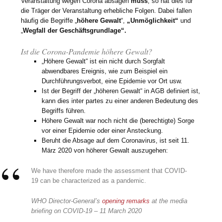
Veranstaltung wegen Corona absagen
muss
, so hat dies für
die Träger der Veranstaltung erhebliche Folgen. Dabei fallen
häufig die Begriffe „
höhere Gewalt
“,
„Unmöglichkeit“
und
„
Wegfall der Geschäftsgrundlage“.
Ist die Corona-Pandemie höhere Gewalt?
„Höhere Gewalt“ ist ein nicht durch Sorgfalt
abwendbares Ereignis, wie zum Beispiel ein
Durchführungsverbot, eine Epidemie vor Ort usw.
Ist der Begriff der „höheren Gewalt“ in AGB definiert ist,
kann dies inter partes zu einer anderen Bedeutung des
Begriffs führen.
Höhere Gewalt war noch nicht die (berechtigte) Sorge
vor einer Epidemie oder einer Ansteckung.
Beruht die Absage auf dem Coronavirus, ist seit 11.
März 2020 von höherer Gewalt auszugehen:
We have therefore made the assessment that COVID-
19 can be characterized as a pandemic.
WHO Director-General’s
opening remarks
at the media
briefing on COVID-19 – 11 March 2020