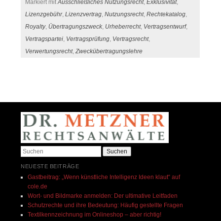
Markiert mit
Ausschließliches Nutzungsrecht
,
Exklusivität
,
Lizenzgebühr
,
Lizenzvertrag
,
Nutzungsrecht
,
Rechtekatalog
,
Royalty
,
Übertragungszweck
,
Urheberrecht
,
Vertragsentwurf
,
Vertragspartei
,
Vertragsprüfung
,
Vertragsrecht
,
Verwertungsrecht
,
Zweckübertragungslehre
Beitrags-Navigation
Suchen
NEUESTE BEITRÄGE
Gastbeitrag: „Wenn künstliche Intelligenz Ideen klaut“ auf
cole.de​
Wort- und Bildmarke anmelden: Der ultimative Leitfaden
Schutzrechte und ihre Bedeutung: Häufig gestellte Fragen
Textilkennzeichnung im Onlineshop – aber richtig!