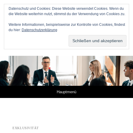
Datenschutz und Cookies: Diese Website verwendet Cookies. Wenn du
die Website weiterhin nutzt, stimmst du der Verwendung von Cookies zu.
Anwälte für Online-Unternehmer
Weitere Informationen, beispielsweise zur Kontrolle von Cookies, findest
du hier:
Datenschutzerklärung
DR. METZNER RECHTSANWÄLTE – KANZLEI FÜR IP,
IT UND MEDIEN
Springe zum Inhalt
Hauptmenü
EXKLUSIVITÄT