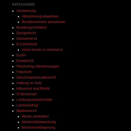
ordentlich und ist sehr zuvorkommend. Ich 
KATEGORIEN
 
kann seine Kanzlei nur von ganzem 
Abmahnung
Herzen empfehlen.
Abmahnung abwehren
Rechtsverletzer abmahnen
 
Bundesgerichtshof
ei 
Designrecht
Domainrecht
E-Commerce
cross-border e-commerce
EuGH
Eventrecht
Filesharing-Abmahnungen
Fotorecht
Geschmacksmusterrecht
Haftung im Netz
Influencer und Recht
IT-Sicherheit
Leistungsschutzrechte
Lizenzvertrag
Markenrecht
Marke anmelden
Markenüberwachung
Markenverlängerung