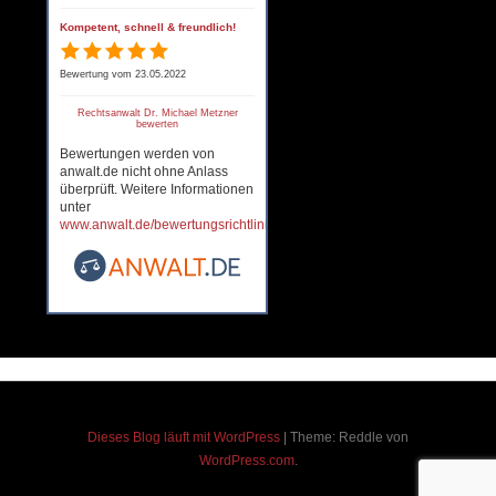
Kompetent, schnell & freundlich!
Bewertung vom 23.05.2022
Rechtsanwalt Dr. Michael Metzner
bewerten
Bewertungen werden von
anwalt.de nicht ohne Anlass
überprüft. Weitere Informationen
unter
www.anwalt.de/bewertungsrichtlinien
.
Dieses Blog läuft mit WordPress
|
Theme: Reddle von
WordPress.com
.