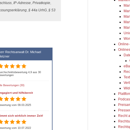
schluss
,
IP-Adresse
,
Privatkopie
,
Mar
assungserklärung
,
§ 44a UrhG
,
§ 53
Mar
Mar
Mar
Mar
Uni
Wor
Online
Online
err Rechtsanwalt Dr. Michael
Dat
etzner
eBa
Rec
urchschnittsbewertung 4,9 aus 30
ewertungen
Tex
Ver
lle Bewertungen (30)
Wid
ngagiert und hilfsbereit
Plattfo
Podcas
Preisa
ewertung vom 09.03.2025
Presse
Recht 
immt sich wirklich immer Zeit!
Rechts
Rechts
ewertung vom 10.07.2022