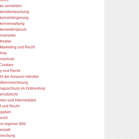
ke anmelden
kenüberwachung
kenverlängerung
kenverwaltung
kenwiderspruch
onsmarke
tmarke
-Marketing und Recht
shop
enschutz
Cookies
y und Recht
ht der Amazon-Händler
tilkennzeichnung
tragsschluss im Onlineshop
errufsrecht
rmen und Intermediäre
t und Recht
ngaben
recht
am eigenen Bild
anwalt
prechung