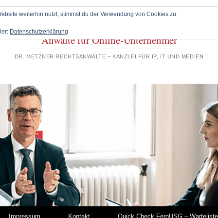
bsite weiterhin nutzt, stimmst du der Verwendung von Cookies zu.
ier:
Datenschutzerklärung
Anwälte für Online-Unternehmer
DR. METZNER RECHTSANWÄLTE – KANZLEI FÜR IP, IT UND MEDIEN
Impressum
Kontakt
Quick Check FernUSG – Warteliste