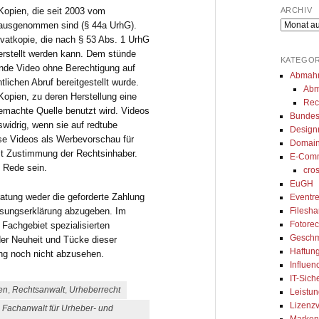
gibt uns immer eine 
umgesetzt. Seine Arbeit ist top, 
za
Kopien, die seit 2003 vom
ARCHIV
und kompetente 
er erklärt alles genau und ist 
de
Archiv
 ausgenommen sind (§ 44a UrhG).
ivatkopie, die nach § 53 Abs. 1 UrhG
ung. Besonders 
sofort erreichbar, wenn man 
er
rstellt werden kann. Dem stünde
ir den 
seine Beratung braucht. Auch 
- 
KATEGOR
ende Video ohne Berechtigung auf
ierten Austausch 
sein Team arbeitet ordentlich 
Abmah
lichen Abruf bereitgestellt wurde.
Abm
sApp, wodurch wir 
und ist sehr zuvorkommend. 
 Kopien, zu deren Herstellung eine
Rec
oder innerhalb 
Ich kann seine Kanzlei nur von 
gemachte Quelle benutzt wird. Videos
Bundes
tswidrig, wenn sie auf redtube
age kompetentes 
ganzem Herzen empfehlen.
Design
ose Videos als Werbevorschau für
Domain
erhalten. Wir können 
mit Zustimmung der Rechtsinhaber.
E-Com
walt und das Team 
e Rede sein.
cro
 Kanzlei sehr 
EuGH
!
eratung weder die geforderte Zahlung
Eventre
assungserklärung abzugeben. Im
Filesh
Fotorec
s Fachgebiet spezialisierten
Geschm
der Neuheit und Tücke dieser
Haftung
ng noch nicht abzusehen.
Influen
IT-Sich
en
,
Rechtsanwalt
,
Urheberrecht
Leistun
Lizenzv
,
Fachanwalt für Urheber- und
Marken