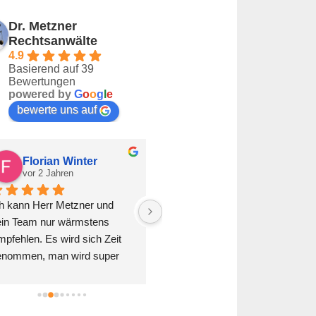
Dr. Metzner
Rechtsanwälte
4.9
Basierend auf 39
Bewertungen
powered by
G
o
o
g
l
e
bewerte uns auf
Florian Winter
Buket Mutlu
vor 2 Jahren
vor 2 Jahren
h kann Herr Metzner und 
Bester Rechtsanwalt. Löst 
ein Team nur wärmstens 
jeden Fall umgehend und zu 
pfehlen. Es wird sich Zeit 
unseren Gunsten. Auch das 
enommen, man wird super 
übermenschliche passt. Vielen 
raten und mir wurde die 
Dank
glichkeit gegeben meine 
arkenanmeldung in Raten zu 