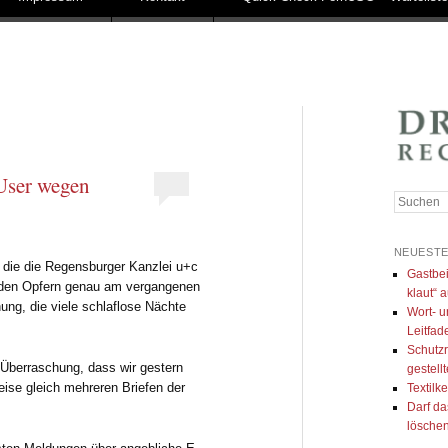
User wegen
Suchen
NEUESTE
ie die Regensburger Kanzlei u+c
Gastbei
ei den Opfern genau am vergangenen
klaut“ a
ung, die viele schlaflose Nächte
Wort- u
Leitfad
Schutzr
Überraschung, dass wir gestern
gestell
ise gleich mehreren Briefen der
Textilk
Darf da
lösche