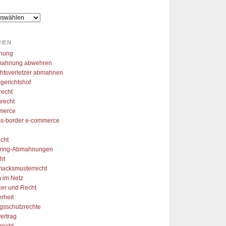
hlen. So konnte ich mir aus 
r Arbeitslosigkeit eine 
folgreiche Marke aufzubauen 
vielen Dank!
IEN
nung
ahnung abwehren
htsverletzer abmahnen
gerichtshof
recht
recht
merce
ss-border e-commerce
cht
aring-Abmahnungen
ht
acksmusterrecht
 im Netz
cer und Recht
erheit
gsschutzrechte
ertrag
recht