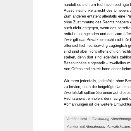
Seite und 
handelt es sich um technisch bedingte 
schnelle 
Ausschließlichkeitsrecht des Urhebers
Zum anderen entsteht allenfalls eine Pr
Einschätz
ohne Zustimmung des Rechtsinhabers e
schätzen w
auch nicht entgegen, wenn das betreff
unkompliz
redtube hochgeladen und dort zum öffent
über What
Zwar gilt das Privatkopierecht nicht für
taggleich 
offensichtlich rechtswidrig zugänglich 
sind sind aber nicht offensichtlich rech
weniger T
stehen, denn dort sind jedenfalls zahll
Feedback 
Bezahlinhalte eingestellt – zweifellos 
ihn als An
Von Offensichtlichkeit kann daher kein
aus seiner
empfehlen
Wir raten jedenfalls, jedenfalls ohne B
zu leisten, noch die beigefügte Unterl
Zweifelsfall sollten Sie einen auf diese
Rechtsanwalt einholen, denn aufgrund 
Abmahnungen ist die weitere Entwicklu
Veröffentlicht in
Filesharing-Abmahnung
Markiert mit
Abmahnung
,
Anwaltskosten