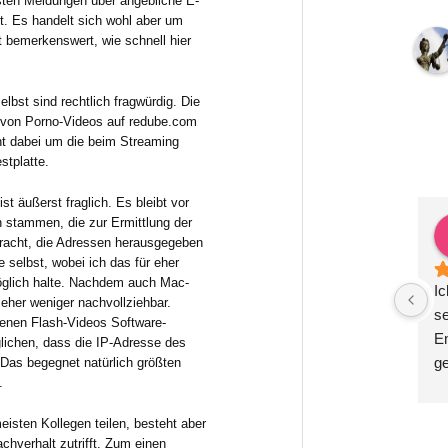
sten Meldungen über angebliche E-
. Es handelt sich wohl aber um
 bemerkenswert, wie schnell hier
bst sind rechtlich fragwürdig. Die
 von Porno-Videos auf redube.com
ht dabei um die beim Streaming
stplatte.
t äußerst fraglich. Es bleibt vor
 stammen, die zur Ermittlung der
ex Krauß
Zoë Gutsch
tracht, die Adressen herausgegeben
 2 Jahren
vor 2 Jahren
e selbst, wobei ich das für eher
möglich halte. Nachdem auch Mac-
ige, kompetente und 
Herr Dr. Metzner ist das, was 
Ic
 eher weniger nachvollziehbar.
RechtsberatungWir 
man in einem Anwalt sucht: 
s
enen Flash-Videos Software-
einem halben Jahr in 
professionell, sachlich und 
Em
lichen, dass die IP-Adresse des
ung bei Herrn Dr. 
schnell. Er hat uns in mehreren 
g
 Das begegnet natürlich größten
.
d sehr zufrieden. 
Bereichen beraten und ein 
be
etzner steht uns in 
umfangreiches 
Mö
eisten Kollegen teilen, besteht aber
tlichen Themen zur 
Datenschutzprojekt mit uns 
M
chverhalt zutrifft. Zum einen