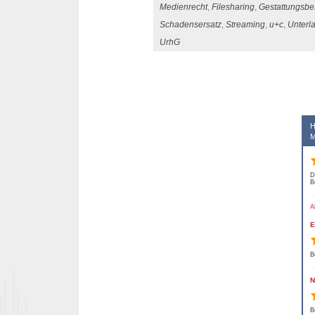
Medienrecht
,
Filesharing
,
Gestattungsbe
Schadensersatz
,
Streaming
,
u+c
,
Unterl
UrhG
Beitrags-Navigation
H
M
D
B
A
E
B
N
B