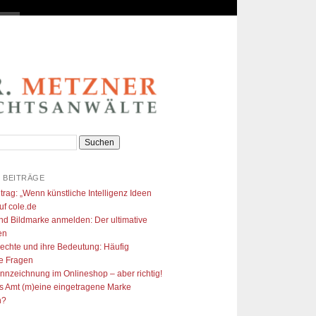
 BEITRÄGE
trag: „Wenn künstliche Intelligenz Ideen
uf cole.de​
nd Bildmarke anmelden: Der ultimative
en
echte und ihre Bedeutung: Häufig
te Fragen
ennzeichnung im Onlineshop – aber richtig!
s Amt (m)eine eingetragene Marke
n?