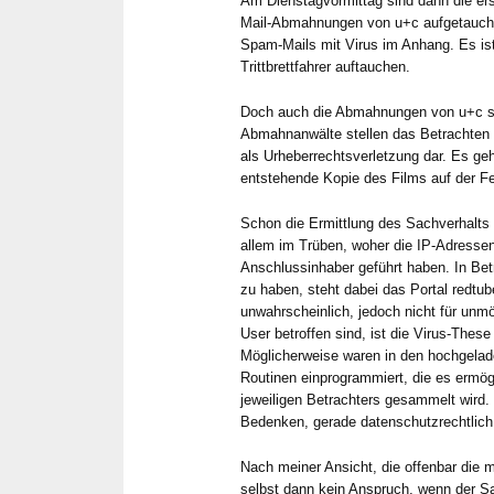
Am Dienstagvormittag sind dann die er
Mail-Abmahnungen von u+c aufgetaucht
Spam-Mails mit Virus im Anhang. Es ist
Trittbrettfahrer auftauchen.
Doch auch die Abmahnungen von u+c sel
Abmahnanwälte stellen das Betrachten
als Urheberrechtsverletzung dar. Es ge
entstehende Kopie des Films auf der Fe
Schon die Ermittlung des Sachverhalts is
allem im Trüben, woher die IP-Adressen
Al
Anschlussinhaber geführt haben. In Be
vor
zu haben, steht dabei das Portal redtub
unwahrscheinlich, jedoch nicht für un
Zuverläss
User betroffen sind, ist die Virus-These
schnelle 
Möglicherweise waren in den hochgelad
sind seit 
Routinen einprogrammiert, die es ermög
der Betreu
jeweiligen Betrachters gesammelt wird.
Bedenken, gerade datenschutzrechtlich
Metzner un
Herr Dr. M
Nach meiner Ansicht, die offenbar die m
allen rech
selbst dann kein Anspruch, wenn der Sa