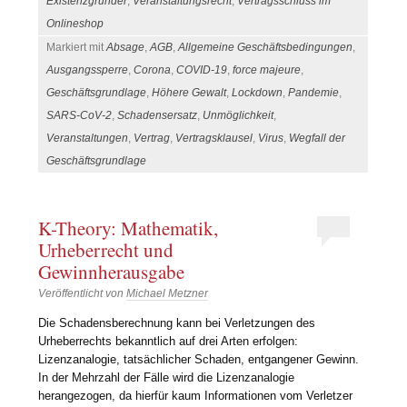
Existenzgründer
,
Veranstaltungsrecht
,
Vertragsschluss im
Onlineshop
Markiert mit
Absage
,
AGB
,
Allgemeine Geschäftsbedingungen
,
Ausgangssperre
,
Corona
,
COVID-19
,
force majeure
,
Geschäftsgrundlage
,
Höhere Gewalt
,
Lockdown
,
Pandemie
,
SARS-CoV-2
,
Schadensersatz
,
Unmöglichkeit
,
Veranstaltungen
,
Vertrag
,
Vertragsklausel
,
Virus
,
Wegfall der
Geschäftsgrundlage
K-Theory: Mathematik,
Urheberrecht und
Gewinnherausgabe
Veröffentlicht von
Michael Metzner
Die Schadensberechnung kann bei Verletzungen des
Urheberrechts bekanntlich auf drei Arten erfolgen:
Lizenzanalogie, tatsächlicher Schaden, entgangener Gewinn.
In der Mehrzahl der Fälle wird die Lizenzanalogie
herangezogen, da hierfür kaum Informationen vom Verletzer