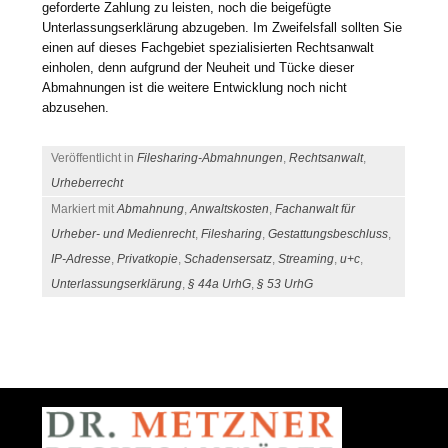
geforderte Zahlung zu leisten, noch die beigefügte
Unterlassungserklärung abzugeben. Im Zweifelsfall sollten Sie
einen auf dieses Fachgebiet spezialisierten Rechtsanwalt
einholen, denn aufgrund der Neuheit und Tücke dieser
Abmahnungen ist die weitere Entwicklung noch nicht
abzusehen.
Veröffentlicht in
Filesharing-Abmahnungen
,
Rechtsanwalt
,
Urheberrecht
Markiert mit
Abmahnung
,
Anwaltskosten
,
Fachanwalt für
Urheber- und Medienrecht
,
Filesharing
,
Gestattungsbeschluss
,
IP-Adresse
,
Privatkopie
,
Schadensersatz
,
Streaming
,
u+c
,
Unterlassungserklärung
,
§ 44a UrhG
,
§ 53 UrhG
Beitrags-Navigation