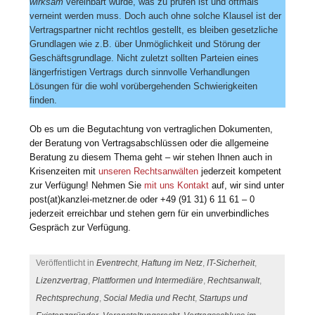
wirksam
vereinbart wurde, was zu prüfen ist und oftmals
verneint werden muss. Doch auch ohne solche Klausel ist der
Vertragspartner nicht rechtlos gestellt, es bleiben gesetzliche
Grundlagen wie z.B. über Unmöglichkeit und Störung der
Geschäftsgrundlage. Nicht zuletzt sollten Parteien eines
längerfristigen Vertrags durch sinnvolle Verhandlungen
Lösungen für die wohl vorübergehenden Schwierigkeiten
finden.
Ob es um die Begutachtung von vertraglichen Dokumenten,
der Beratung von Vertragsabschlüssen oder die allgemeine
Beratung zu diesem Thema geht – wir stehen Ihnen auch in
Krisenzeiten mit
unseren Rechtsanwälten
jederzeit kompetent
zur Verfügung! Nehmen Sie
mit uns Kontakt
auf, wir sind unter
post(at)kanzlei-metzner.de oder +49 (91 31) 6 11 61 – 0
jederzeit erreichbar und stehen gern für ein unverbindliches
Gespräch zur Verfügung.
Veröffentlicht in
Eventrecht
,
Haftung im Netz
,
IT-Sicherheit
,
Lizenzvertrag
,
Plattformen und Intermediäre
,
Rechtsanwalt
,
Rechtsprechung
,
Social Media und Recht
,
Startups und