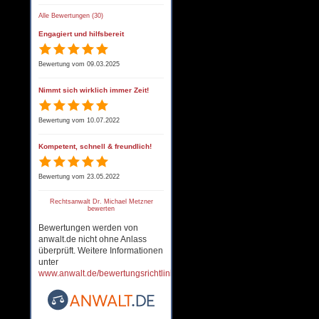
Alle Bewertungen (30)
Engagiert und hilfsbereit
Bewertung vom 09.03.2025
Nimmt sich wirklich immer Zeit!
Bewertung vom 10.07.2022
Kompetent, schnell & freundlich!
Bewertung vom 23.05.2022
Rechtsanwalt Dr. Michael Metzner
bewerten
Bewertungen werden von
anwalt.de nicht ohne Anlass
überprüft. Weitere Informationen
unter
www.anwalt.de/bewertungsrichtlinien
.