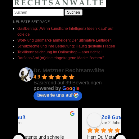
Suchen
NEUESTE BEITRÄGE
Gastbeitrag: „Wenn künstliche Intelligenz Ideen klaut“ auf
cole.de​
Wort- und Bildmarke anmelden: Der ultimative Leitfaden
Schutzrechte und ihre Bedeutung: Häufig gestellte Fragen
Textilkennzeichnung im Onlineshop – aber richtig!
Darf das Amt (m)eine eingetragene Marke löschen?
Dr. Metzner Rechtsanwälte
4.9
Basierend auf 39 Bewertungen
powered by
G
o
o
g
l
e
bewerte uns auf
Zoë Gutsch
vor 2 Jahren
e 
Herr Dr. Metzner ist das, was man in 
Ich k