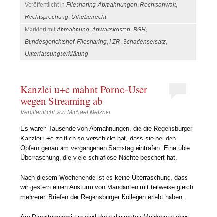
Veröffentlicht in
Filesharing-Abmahnungen
,
Rechtsanwalt
,
Rechtsprechung
,
Urheberrecht
Markiert mit
Abmahnung
,
Anwaltskosten
,
BGH
,
Bundesgerichtshof
,
Filesharing
,
I ZR
,
Schadensersatz
,
Unterlassungserklärung
Kanzlei u+c mahnt Porno-User
wegen Streaming ab
Veröffentlicht von
Michael Metzner
Es waren Tausende von Abmahnungen, die die Regensburger
Kanzlei u+c zeitlich so verschickt hat, dass sie bei den
Opfern genau am vergangenen Samstag eintrafen. Eine üble
Überraschung, die viele schlaflose Nächte beschert hat.
Nach diesem Wochenende ist es keine Überraschung, dass
wir gestern einen Ansturm von Mandanten mit teilweise gleich
mehreren Briefen der Regensburger Kollegen erlebt haben.
Am Dienstagvormittag sind dann die ersten Meldungen über