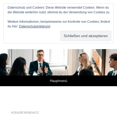
Datenschutz und Cookies: Diese Website verwendet Cookies. Wenn du
die Website weiterhin nutzt, stimmst du der Verwendung von Cookies zu.
Anwälte für Online-Unternehmer
Weitere Informationen, beispielsweise zur Kontrolle von Cookies, findest
du hier:
Datenschutzerklärung
DR. METZNER RECHTSANWÄLTE – KANZLEI FÜR IP,
IT UND MEDIEN
Springe zum Inhalt
Hauptmenü
SCHADENSERSATZ